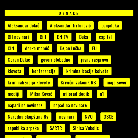
OZNAKE
Aleksandar Jokić
Aleksandar Trifunović
banjaluka
BH novinari
BiH
BN TV
Buka
capital
CIN
darko momić
Dejan Lučka
EU
Goran Dakić
govori slobodno
javna rasprava
kleveta
konferencija
kriminalizacija kelvete
kriminalizacija klevete
Krivični zakonik RS
maja sever
mediji
Milan Kovač
milorad dodik
n1
napadi na novinare
napad na novinare
Narodna skupština Rs
novinari
NVO
OSCE
republika srpska
SARTR
Sinisa Vukelic