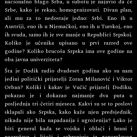
nacionalno blago Srba, u subotu je najavio da će
Srbe, kako je rekao, homogenizovati. Divan plan,
ali mu za to nedostaje jedno: Srbi. Eno ih u
Austriji, eno ih u Njemačkoj, eno ih u Turskoj, eno
ih svuda, samo ih je sve manje u Republici Srpskoj.
Koliko je učenika upisano u prvi razred ove
godine? Koliko brucoša Srpska ima ove godine na
oba javna univerziteta?
Šta je Dodik radio dvadeset godina ako su nam
jedini politički prijatelji Zoran Milanović i Viktor
Orban? Koliki i kakav je Vučić prijatelj Dodiku,
pokazao je i dokazao najmanje dva puta u
posljednja tri-četiri mjeseca. Kakvi su se to poslovi
sklapali ako Srpska, kako kaže njen predsjednik,
nikada nije bila napadanija i ugroženija? Lako je
biti general kada se vojska i oblači i hrani i
naoružava i liječi i sahranjuje iz generalovog