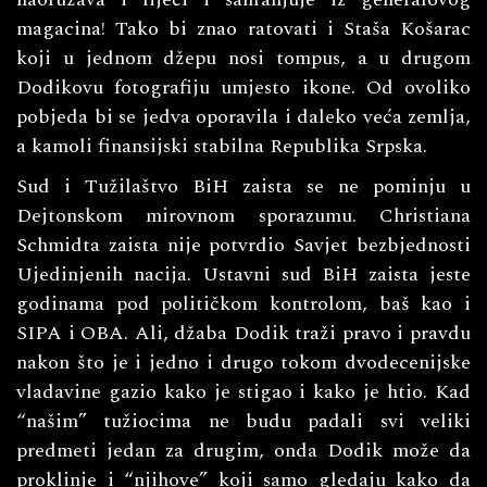
magacina! Tako bi znao ratovati i Staša Košarac
koji u jednom džepu nosi tompus, a u drugom
Dodikovu fotografiju umjesto ikone. Od ovoliko
pobjeda bi se jedva oporavila i daleko veća zemlja,
a kamoli finansijski stabilna Republika Srpska.
Sud i Tužilaštvo BiH zaista se ne pominju u
Dejtonskom mirovnom sporazumu. Christiana
Schmidta zaista nije potvrdio Savjet bezbjednosti
Ujedinjenih nacija. Ustavni sud BiH zaista jeste
godinama pod političkom kontrolom, baš kao i
SIPA i OBA. Ali, džaba Dodik traži pravo i pravdu
nakon što je i jedno i drugo tokom dvodecenijske
vladavine gazio kako je stigao i kako je htio. Kad
“našim” tužiocima ne budu padali svi veliki
predmeti jedan za drugim, onda Dodik može da
proklinje i “njihove” koji samo gledaju kako da