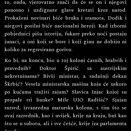
to, onda, vjerovatno znači da će se on i njegovi
ponosno i uzdignute glave kretati kroz narod.
Prokaženi novinari biće bruka i sramota, Dodik i
njegovi posilni biće nacionalni heroji. Kad izborni
pobjednici pišu istoriju, fukare preko noći postaju
junaci, a oni koji se bore i koji ginu ne dobiju ni
koliko za regresirano gorivo.
Ko bi, na koncu, bio u toj koloni časnih, hrabrih i
pravednih? Doktor Špirić sa austrijskim
nekretninama? Bivši ministar, a sadašnji dekan
Škrbić? Vesela ministarska mašina koja će uskoro
po kućama tražiti zajam? Slavica Injac kojoj su
propale tri banke? Mile UIO Radišić? Sjajan
razred, izvanredna maturska kolona, s tim što se
ovaj razrednik, kao i uvijek, krije na kraju, baš kao
što se u subotu, ali i sve češće, krije iza parlamenta