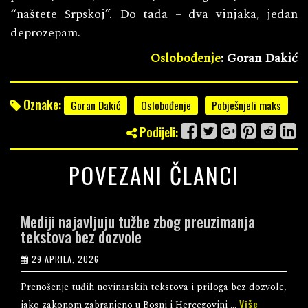
“naštete Srpskoj”. Do tada – dva vinjaka, jedan
deprozepam.
Oslobođenje
: Goran Dakić
Oznake:
Goran Dakić
Oslobođenje
Pobješnjeli maks
Podijeli:
POVEZANI ČLANCI
Mediji najavljuju tužbe zbog preuzimanja
tekstova bez dozvole
29 APRILA, 2026
Prenošenje tuđih novinarskih tekstova i priloga bez dozvole,
Više
iako zakonom zabranjeno u Bosni i Hercegovini ...