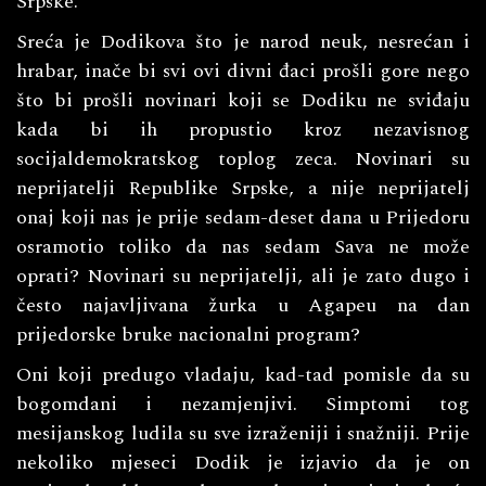
Srpske.
Sreća je Dodikova što je narod neuk, nesrećan i
hrabar, inače bi svi ovi divni đaci prošli gore nego
što bi prošli novinari koji se Dodiku ne sviđaju
kada bi ih propustio kroz nezavisnog
socijaldemokratskog toplog zeca. Novinari su
neprijatelji Republike Srpske, a nije neprijatelj
onaj koji nas je prije sedam-deset dana u Prijedoru
osramotio toliko da nas sedam Sava ne može
oprati? Novinari su neprijatelji, ali je zato dugo i
često najavljivana žurka u Agapeu na dan
prijedorske bruke nacionalni program?
Oni koji predugo vladaju, kad-tad pomisle da su
bogomdani i nezamjenjivi. Simptomi tog​
mesijanskog ludila su sve izraženiji i snažniji. Prije
nekoliko mjeseci Dodik je izjavio da je on