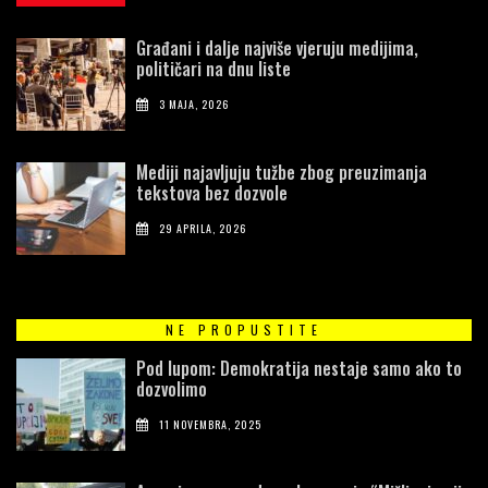
Građani i dalje najviše vjeruju medijima,
političari na dnu liste
3 MAJA, 2026
Mediji najavljuju tužbe zbog preuzimanja
tekstova bez dozvole
29 APRILA, 2026
NE PROPUSTITE
Pod lupom: Demokratija nestaje samo ako to
dozvolimo
11 NOVEMBRA, 2025