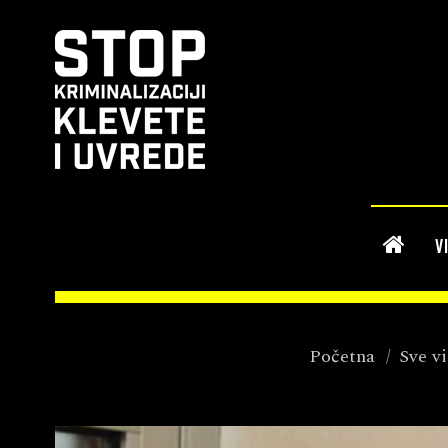
V
Početna
/
Sve vi