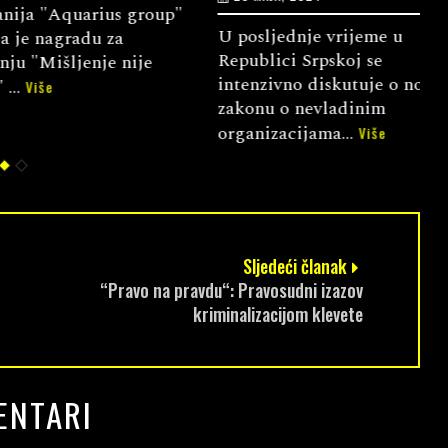
Aquarius group"
L
U posljednje vrijeme u
agradu za
n
Republici Srpskoj se
šljenje nije
š
intenzivno diskutuje o novom
m
zakonu o nevladinim
organizacijama...
Više
Sljedeći članak
“Pravo na pravdu“: Pravosudni izazov
kriminalizacijom klevete
ENTARI