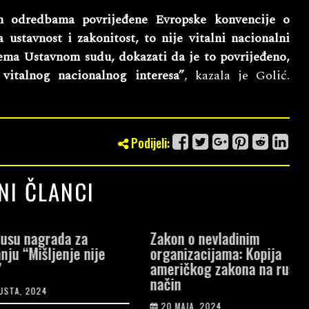
 odredbama povrijeđene Evropske konvencije o
 ustavnost i zakonitost, to nije vitalni nacionalni
prema Ustavnom sudu, dokazati da je to povrijeđeno,
vitalnog nacionalnog interesa”
, kazala je Golić.
Podijeli:
NI ČLANCI
agrada za
Zakon o nevladinim
A
šljenje nije
organizacijama: Kopija
t
američkog zakona na ruski
s
način
024
20 MAJA, 2024