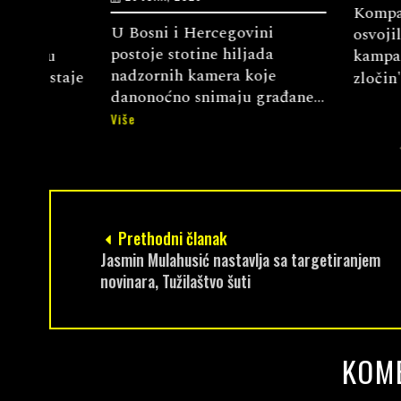
Kompanija "
U Bosni i Hercegovini
osvojila je n
postoje stotine hiljada
u
kampanju "Mi
nadzornih kamera koje
staje
zločin" ...
Više
danonoćno snimaju građane...
Više
Prethodni članak
Jasmin Mulahusić nastavlja sa targetiranjem
novinara, Tužilaštvo šuti
KOM