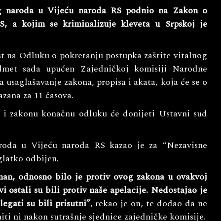
 naroda u Vijeću naroda RS podnio na Zakon o
 a kojim se kriminalizuje kleveta u Srpskoj je
st na Odluku o pokretanju postupka zaštite vitalnog
edmet sada upućen Zajedničkoj komisiji Narodne
 usaglašavanje zakona, propisa i akata, koja će se o
azana za 11 časova.
u i zakonu konačnu odluku će donijeti Ustavni sud
oda u Vijeću naroda RS kazao je za “Nezavisne
glatko odbijen.
man, odnosno bilo je protiv ovog zakona u ovakvoj
i ostali su bili protiv naše apelacije. Nedostajao je
egati su bili prisutni”
, rekao je on, te dodao da ne
ti ni nakon sutrašnje sjednice zajedničke komisije.