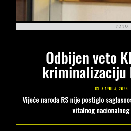
FOTO:
Odbijen veto K
kriminalizaciju
3 APRILA, 2024
Vijeće naroda RS nije postiglo saglasno
vitalnog nacionalnog 