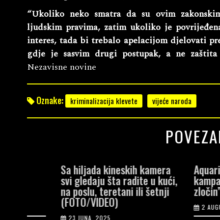
“Ukoliko neko smatra da su ovim zakonskim
ljudskim pravima, zatim ukoliko je povrijeđena
interes, tada bi trebalo apelacijom djelovati 
gdje je sasvim drugi postupak, a ne zaštita 
Nezavisne novine
Oznake:
kriminalizacija klevete
vijeće naroda
POVEZA
Sa hiljada kineskih kamera
Aquariusu n
svi gledaju šta radite u kući,
kampanju “Mi
na poslu, teretani ili šetnji
zločin”
(FOTO/VIDEO)
2 AUGUSTA, 2
23 JUNA, 2025