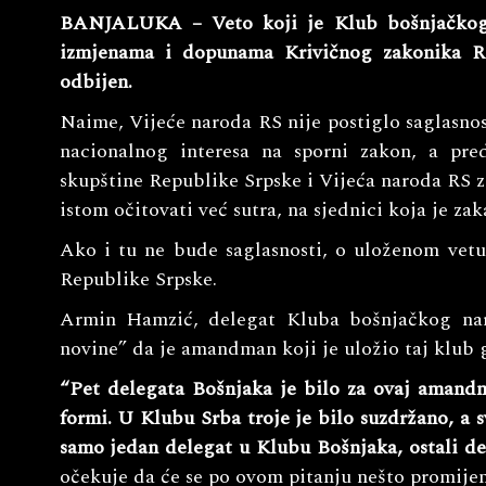
BANJALUKA – Veto koji je Klub bošnjačkog
izmjenama i dopunama Krivičnog zakonika RS,
odbijen.
Naime, Vijeće naroda RS nije postiglo saglasno
nacionalnog interesa na sporni zakon, a pr
skupštine Republike Srpske i Vijeća naroda RS za
istom očitovati već sutra, na sjednici koja je zak
Ako i tu ne bude saglasnosti, o uloženom vet
Republike Srpske.
Armin Hamzić, delegat Kluba bošnjačkog nar
novine” da je amandman koji je uložio taj klub 
“Pet delegata Bošnjaka je bilo za ovaj amand
formi. U Klubu Srba troje je bilo suzdržano, a sv
samo jedan delegat u Klubu Bošnjaka, ostali del
očekuje da će se po ovom pitanju nešto promijeni