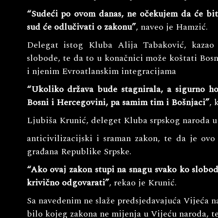
“Sudeći po ovom danas, ne očekujem da će biti
sud će odlučivati o zakonu”
, naveo je Hamzić.
Delegat istog Kluba Alija Tabaković, kazao
slobode, te da to u konačnici može koštati Bos
i njenim Evroatlanskim integracijama
“Ukoliko država bude stagnirala, a sigurno h
Bosni i Hercegovini, pa samim tim i Bošnjaci”
, 
Ljubiša Krunić, deleget Kluba srpskog naroda u 
anticivilizacijski i sraman zakon, te da je ov
građana Republike Srpske.
“Ako ovaj zakon stupi na snagu svako ko slobo
krivično odgovarati”
, rekao je Krunić.
Sa navedenim ne slaže predsjedavajuća Vijeća na
bilo kojeg zakona ne mijenja u Vijeću naroda, te