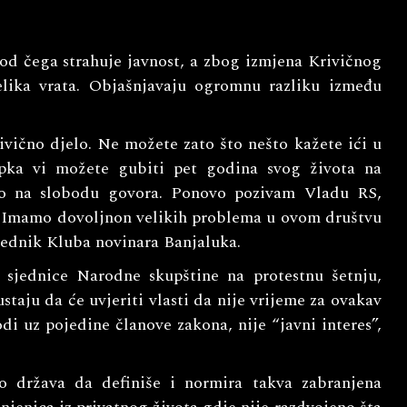
od čega strahuje javnost, a zbog izmjena Krivičnog
lika vrata. Objašnjavaju ogromnu razliku između
ivično djelo. Ne možete zato što nešto kažete ići u
pka vi možete gubiti pet godina svog života na
o na slobodu govora. Ponovo pozivam Vladu RS,
te.Imamo dovoljnon velikih problema u ovom društvu
sjednik Kluba novinara Banjaluka.
sjednice Narodne skupštine na protestnu šetnju,
ustaju da će uvjeriti vlasti da nije vrijeme za ovakav
di uz pojedine članove zakona, nije “javni interes”,
o država da definiše i normira takva zabranjena