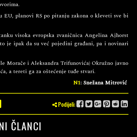
ovorima.
u EU, planovi RS po pitanju zakona o kleveti sve bi
tanku visoka evropska zvaničnica Angelina Ajhorst
o je ipak da su već pojedini građani, pa i novinari
le Morače i Aleksandra Trifunovića) Okružno javno
a, a tereti ga za oštećenje tuđe stvari.
N1
: Snežana Mitrović
Podijeli:
NI ČLANCI