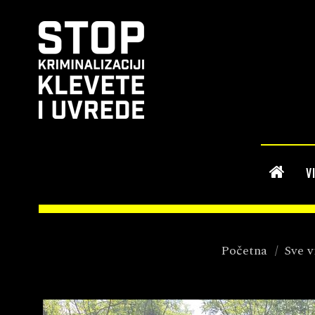
V
Početna
/
Sve v