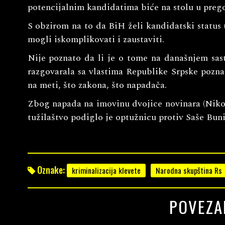
potencijalnim kandidatima biće na stolu u preg
S obzirom na to da BiH želi kandidatski status 
mogli iskomplikovati i zaustaviti.
Nije poznato da li je o tome na današnjem sas
razgovarala sa vlastima Republike Srpske poznat
na meti, što zakona, što napadača.
Zbog napada na imovinu dvojice novinara (Niko
tužilaštvo podiglo je optužnicu protiv Saše Bunić
Oznake:
kriminalizacija klevete
Narodna skupština Rs
POVEZA