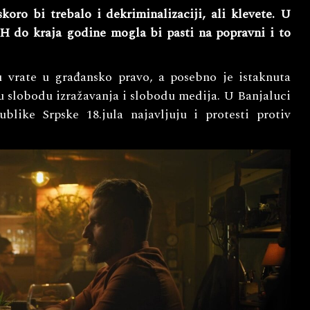
ro bi trebalo i dekriminalizaciji, ali klevete. U
H do kraja godine mogla bi pasti na popravni i to
u vrate u građansko pravo, a posebno je istaknuta
ju slobodu izražavanja i slobodu medija. U Banjaluci
like Srpske 18.jula najavljuju i protesti protiv