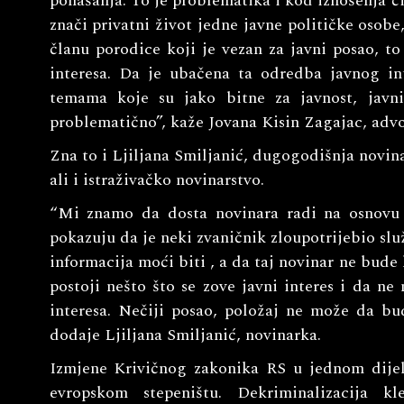
ponašanja. To je problematika i kod iznošenja či
znači privatni život jedne javne političke osobe
članu porodice koji je vezan za javni posao, to 
interesa. Da je ubačena ta odredba javnog i
temama koje su jako bitne za javnost, javni 
problematično”, kaže Jovana Kisin Zagajac, advo
Zna to i Ljiljana Smiljanić, dugogodišnja novina
ali i istraživačko novinarstvo.
“Mi znamo da dosta novinara radi na osnovu 
pokazuju da je neki zvaničnik zloupotrijebio služ
informacija moći biti , a da taj novinar ne bu
postoji nešto što se zove javni interes i da n
interesa. Nečiji posao, položaj ne može da bu
dodaje Ljiljana Smiljanić, novinarka.
Izmjene Krivičnog zakonika RS u jednom dijel
evropskom stepeništu. Dekriminalizacija k