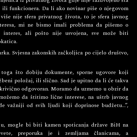
njenica iz privatnog života gdje nije razdvojeno šta
, ili funkcionera. Da li ako novinar piše o njegovom
više nije sfera privatnog života, to je sfera javnog
nteresa, mi ne bismo imali problema da pišemo o
interes, ali pošto nije usvojena, sve može biti
katica.
rka. Svjesna zakonskih začkoljica po cijelo društvo,
toga što dobiju dokumente, sporne ugovore koji
beni položaj, ili slično. Sad je upitno da li će takva
de krivično odgovoran. Moramo da uzmemo u obzir da
e možemo da štitimo lične interese, na uštrb javnog
de važniji od svih ljudi koji doprinose budžetu…”,
u, mogle bi biti kamen spoticanja države BiH na
levete, preporuka je i zemljama članicama, a