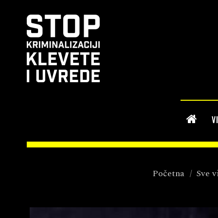
V
Početna
/
Sve v