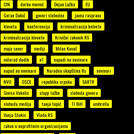
CIN
darko momić
Dejan Lučka
EU
Goran Dakić
govori slobodno
javna rasprava
kleveta
konferencija
kriminalizacija kelvete
kriminalizacija klevete
Krivični zakonik RS
maja sever
mediji
Milan Kovač
milorad dodik
n1
napadi na novinare
napad na novinare
Narodna skupština Rs
novinari
NVO
OSCE
republika srpska
SARTR
Sinisa Vukelic
slapp tužbe
sloboda govora
sloboda medija
tanja topić
TI BiH
umbrella
Vanja Stokic
Vlada RS
zakon o neprofitnim organizacijama