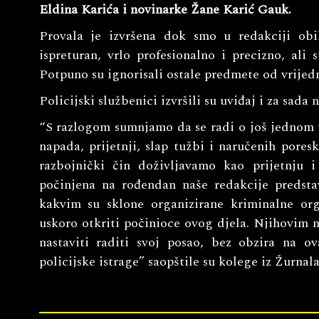
Eldina Karića i novinarke Žane Karić Gauk.
Provala je izvršena dok smo u redakciji obil
ispreturan, vrlo profesionalno i precizno, ali
Potpuno su ignorisali ostale predmete od vrijedn
Policijski službenici izvršili su uviđaj i za sada
“S razlogom sumnjamo da se radi o još jednom v
napada, prijetnji, slap tužbi i naručenih pores
razbojnički čin doživljavamo kao prijetnju i
počinjena na rođendan naše redakcije predstav
kakvim su sklone organizirane kriminalne org
uskoro otkriti počinioce ovog djela. Njihovim
nastaviti raditi svoj posao, bez obzira na o
policijske istrage” saopštile su kolege iz Žurnala