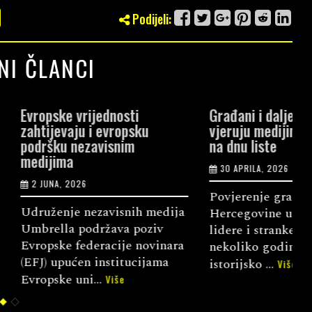
Podijeli:
NI ČLANCI
jednosti
Građani i dalje najviše
M
i evropsku
vjeruju medijima, političari
p
avisnim
na dnu liste
d
30 APRILA, 2026
Povjerenje građana Bosne i
P
zavisnih medija
Hercegovine u političke
t
ržava poziv
lidere i stranke u posljednjih
d
eracije novinara
nekoliko godina dotaklo je
z
institucijama
istorijsko ...
H
Više
..
Više