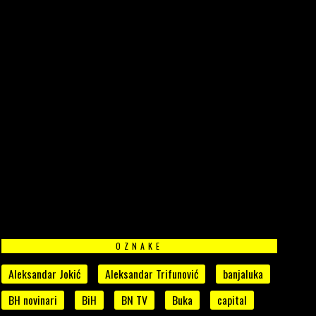
OZNAKE
Aleksandar Jokić
Aleksandar Trifunović
banjaluka
BH novinari
BiH
BN TV
Buka
capital