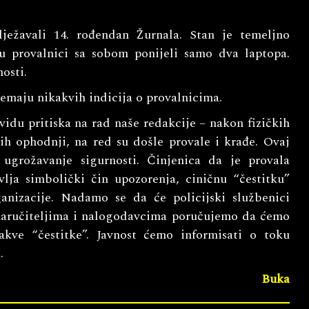
ježavali 14. rođendan Žurnala. Stan je temeljno
 su provalnici sa sobom ponijeli samo dva laptopa.
osti.
 nemaju nikakvih indicija o provalnicima.
idu pritiska na rad naše redakcije – nakon fizičkih
kih ophodnji, na red su došle provale i krađe. Ovaj
 ugrožavanje sigurnosti. Činjenica da je provala
lja simbolički čin upozorenja, ciničnu “čestitku”
anizacije. Nadamo se da će policijski službenici
 naručiteljima i nalogodavcima poručujemo da ćemo
vakve “čestitke”. Javnost ćemo informisati o toku
.
Buka