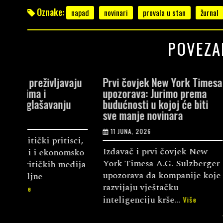
Oznake:
napad
novinari
provala u stan
žurnal
POVEZA
vaju
Prvi čovjek New York Timesa
Evropske vri
upozorava: Jurimo prema
zahtijevaju 
u
budućnosti u kojoj će biti
podršku nez
sve manje novinara
medijima
11 JUNA, 2026
2 JUNA, 2026
sci,
Izdavač i prvi čovjek New
Udruženje ne
msko
York Timesa A.G. Sulzberger
Umbrella pod
edija
upozorava da kompanije koje
Evropske fed
razvijaju vještačku
(EFJ) upućen 
inteligenciju krše...
Evropske uni.
Više