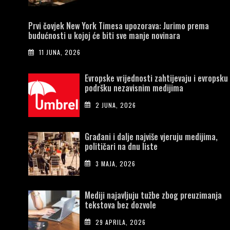
Prvi čovjek New York Timesa upozorava: Jurimo prema
budućnosti u kojoj će biti sve manje novinara
11 JUNA, 2026
Evropske vrijednosti zahtijevaju i evropsku
podršku nezavisnim medijima
2 JUNA, 2026
Građani i dalje najviše vjeruju medijima,
političari na dnu liste
3 MAJA, 2026
Mediji najavljuju tužbe zbog preuzimanja
tekstova bez dozvole
29 APRILA, 2026