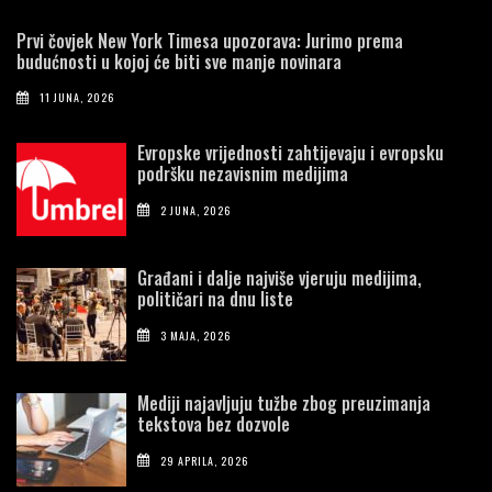
Prvi čovjek New York Timesa upozorava: Jurimo prema
budućnosti u kojoj će biti sve manje novinara
11 JUNA, 2026
Evropske vrijednosti zahtijevaju i evropsku
podršku nezavisnim medijima
2 JUNA, 2026
Građani i dalje najviše vjeruju medijima,
političari na dnu liste
3 MAJA, 2026
Mediji najavljuju tužbe zbog preuzimanja
tekstova bez dozvole
29 APRILA, 2026