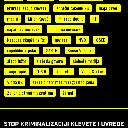
kriminalizacija klevete
Krivični zakonik RS
maja sever
mediji
Milan Kovač
milorad dodik
n1
napadi na novinare
napad na novinare
Narodna skupština Rs
novinari
NVO
OSCE
republika srpska
SARTR
Sinisa Vukelic
slapp tužbe
sloboda govora
sloboda medija
tanja topić
TI BiH
umbrella
Vanja Stokic
Vlada RS
zakon o neprofitnim organizacijama
Zakon o stranim agentima
žurnal