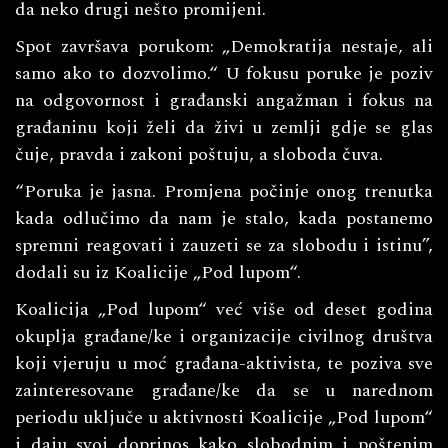
da neko drugi nešto promijeni.
Spot završava porukom: „Demokratija nestaje, ali
samo ako to dozvolimo.“ U fokusu poruke je poziv
na odgovornost i građanski angažman i fokus na
građaninu koji želi da živi u zemlji gdje se glas
čuje, pravda i zakoni poštuju, a sloboda čuva.
“Poruka je jasna. Promjena počinje onog trenutka
kada odlučimo da nam je stalo, kada postanemo
spremni reagovati i zauzeti se za slobodu i istinu”,
dodali su iz Koalicije „Pod lupom“.
Koalicija „Pod lupom“ već više od deset godina
okuplja građane/ke i organizacije civilnog društva
koji vjeruju u moć građana-aktivista, te poziva sve
zainteresovane građane/ke da se u narednom
periodu uključe u aktivnosti Koalicije „Pod lupom“
i daju svoj doprinos kako slobodnim i poštenim