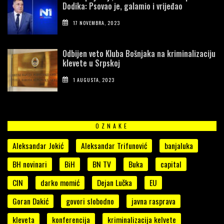
Dodika: Psovao je, galamio i vrijeđao
17 NOVEMBRA, 2023
Odbijen veto Kluba Bošnjaka na kriminalizaciju
klevete u Srpskoj
1 AUGUSTA, 2023
OZNAKE
Aleksandar Jokić
Aleksandar Trifunović
banjaluka
BH novinari
BiH
BN TV
Buka
capital
CIN
darko momić
Dejan Lučka
EU
Goran Dakić
govori slobodno
javna rasprava
kleveta
konferencija
kriminalizacija kelvete