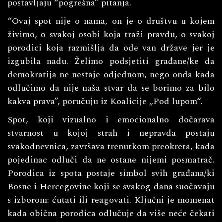
postavljaju “pogrešna” pitanja.
“Ovaj spot nije o nama, on je o društvu u kojem
živimo, o svakoj osobi koja traži pravdu, o svakoj
porodici koja razmišlja da ode van države jer je
izgubila nadu. Želimo podsjetiti građane/ke da
demokratija ne nestaje odjednom, nego onda kada
odlučimo da nije naša stvar da se borimo za bilo
kakva prava”, poručuju iz Koalicije „Pod lupom“.
Spot, koji vizualno i emocionalno dočarava
stvarnost u kojoj strah i nepravda postaju
svakodnevnica, završava trenutkom preokreta, kada
pojedinac odluči da ne ostane nijemi posmatrač.
Porodica iz spota postaje simbol svih građana/ki
Bosne i Hercegovine koji se svakog dana suočavaju
s izborom: ćutati ili reagovati. Ključni je momenat
kada obična porodica odlučuje da više neće čekati