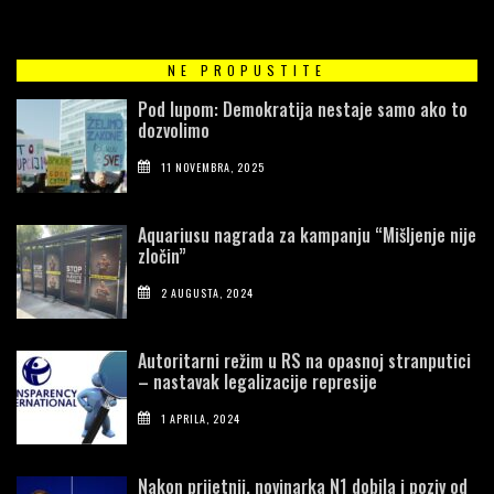
NE PROPUSTITE
Pod lupom: Demokratija nestaje samo ako to
dozvolimo
11 NOVEMBRA, 2025
Aquariusu nagrada za kampanju “Mišljenje nije
zločin”
2 AUGUSTA, 2024
Autoritarni režim u RS na opasnoj stranputici
– nastavak legalizacije represije
1 APRILA, 2024
Nakon prijetnji, novinarka N1 dobila i poziv od