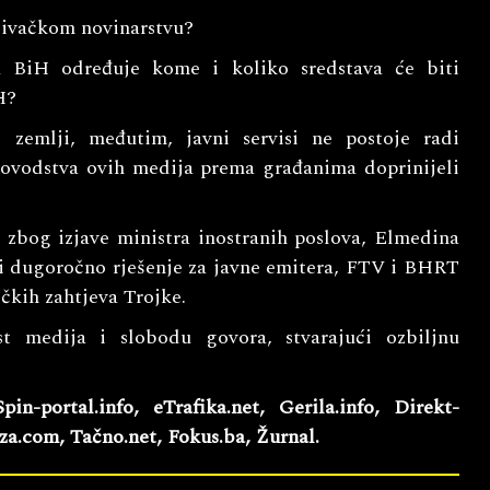
živačkom novinarstvu?
ra BiH određuje kome i koliko sredstava će biti
H?
 zemlji, međutim, javni servisi ne postoje radi
ukovodstva ovih medija prema građanima doprinijeli
 zbog izjave ministra inostranih poslova, Elmedina
bi dugoročno rješenje za javne emitera, FTV i BHRT
čkih zahtjeva Trojke.
t medija i slobodu govora, stvarajući ozbiljnu
pin-portal.info, eTrafika.net, Gerila.info, Direkt-
za.com, Tačno.net, Fokus.ba, Žurnal.