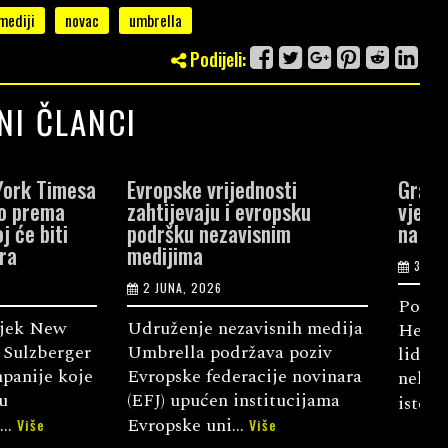
mediji
novac
umbrella
Podijeli:
NI ČLANCI
jednosti
Građani i dalje najviše
M
i evropsku
vjeruju medijima, političari
p
avisnim
na dnu liste
d
30 APRILA, 2026
Povjerenje građana Bosne i
P
zavisnih medija
Hercegovine u političke
t
ržava poziv
lidere i stranke u posljednjih
d
eracije novinara
nekoliko godina dotaklo je
z
institucijama
istorijsko ...
H
Više
..
Više