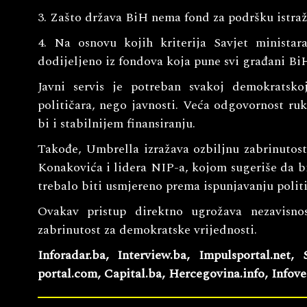
3. Zašto država BiH nema fond za podršku istra
4. Na osnovu kojih kriterija Savjet minista
dodijeljeno iz fondova koja pune svi građani Bi
Javni servis je potreban svakoj demokratskoj
političara, nego javnosti. Veća odgovornost r
bi i stabilnijem finansiranju.
Takođe, Umbrella izražava ozbiljnu zabrinutost
Konakovića i lidera NIP-a, kojom sugeriše da 
trebalo biti usmjereno prema ispunjavanju politi
Ovakav pristup direktno ugrožava nezavisnos
zabrinutost za demokratske vrijednosti.
Inforadar.ba, Interview.ba, Impulsportal.net, S
portal.com, Capital.ba, Hercegovina.info, Infove