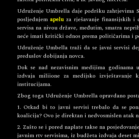
Udruženje Umbrella daje podršku zahtjevima S
posljednjem
apelu
za rješavanje finansijskih i
servisa na nivou države, međutim, smatra nepri
neće imati kritički odnos prema političarima i p
Udruženje Umbella traži da se javni servisi dep
preduslov dobijanja novca.
Dok se nad nezavisnim medijima godinama una
izdvaja miliione za medijsko izvještavanje 
institucijama.
Zbog toga Udruženje Umbrella opravdano postav
1. Otkad bi to javni servisi trebalo da se pon
koalicija? Ovo je direktan i nedvosmislen atak 
2. Zašto se i pored naplate takse na posjedovanje
javnim rtv servisima, iz budžeta izdvaja deset 