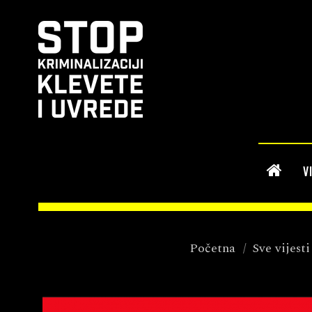
V
Početna
/
Sve vijesti