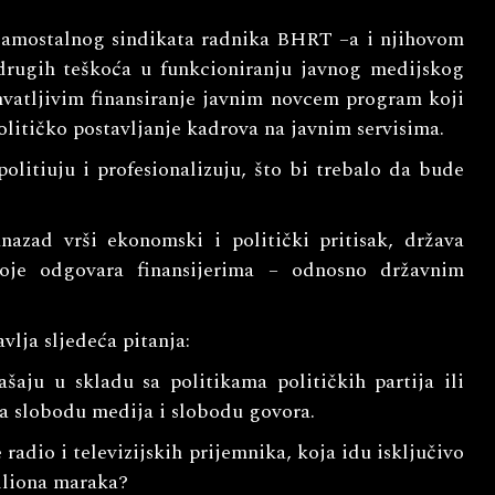
amostalnog sindikata radnika BHRT –a i njihovom
 drugih teškoća u funkcioniranju javnog medijskog
hvatljivim finansiranje javnim novcem program koji
olitičko postavljanje kadrova na javnim servisima.
olitiuju i profesionalizuju, što bi trebalo da bude
zad vrši ekonomski i politički pritisak, država
koje odgovara finansijerima – odnosno državnim
lja sljedeća pitanja:
ašaju u skladu sa politikama političkih partija ili
na slobodu medija i slobodu govora.
 radio i televizijskih prijemnika, koja idu isključivo
miliona maraka?