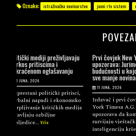
Oznake:
istraživačko novinarstvo
javni rtv sistem
POVEZA
vaju
Prvi čovjek New York Timesa
Evropske vri
upozorava: Jurimo prema
zahtijevaju 
u
budućnosti u kojoj će biti
podršku nez
sve manje novinara
medijima
11 JUNA, 2026
2 JUNA, 2026
sci,
Izdavač i prvi čovjek New
Udruženje ne
msko
York Timesa A.G. Sulzberger
Umbrella pod
edija
upozorava da kompanije koje
Evropske fed
razvijaju vještačku
(EFJ) upućen 
inteligenciju krše...
Evropske uni.
Više