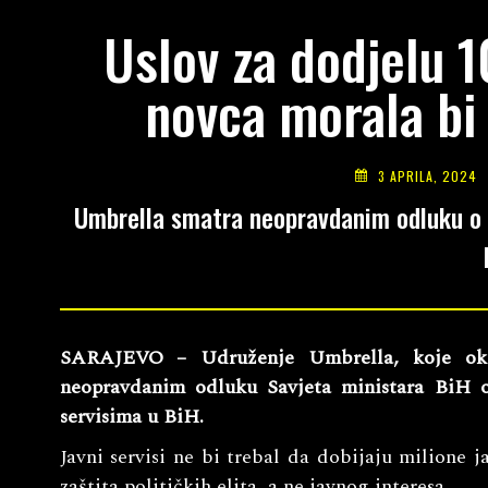
Uslov za dodjelu 
novca morala bi 
3 APRILA, 2024
Umbrella smatra neopravdanim odluku o i
SARAJEVO – Udruženje Umbrella, koje okupl
neopravdanim odluku Savjeta ministara BiH 
servisima u BiH.
Javni servisi ne bi trebal da dobijaju milione 
zaštita političkih elita, a ne javnog interesa.