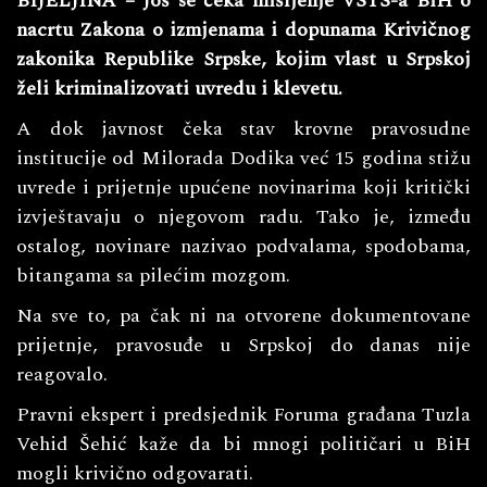
BIJELJINA – Još se čeka mišljenje VSTS-a BiH o
nacrtu Zakona o izmjenama i dopunama Krivičnog
zakonika Republike Srpske, kojim vlast u Srpskoj
želi kriminalizovati uvredu i klevetu.
A dok javnost čeka stav krovne pravosudne
institucije od Milorada Dodika već 15 godina stižu
uvrede i prijetnje upućene novinarima koji kritički
izvještavaju o njegovom radu. Tako je, između
ostalog, novinare nazivao podvalama, spodobama,
bitangama sa pilećim mozgom.
Na sve to, pa čak ni na otvorene dokumentovane
prijetnje, pravosuđe u Srpskoj do danas nije
reagovalo.
Pravni ekspert i predsjednik Foruma građana Tuzla
Vehid Šehić kaže da bi mnogi političari u BiH
mogli krivično odgovarati.