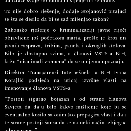
da izraze svoje slobodno mišljenje da se brane.”
To nije dobro rješenje, dodaje Stojanović pitajući
se šta se desilo da bi se sad mijenjao zakon?
Zakonsko rješenje o kriminalizaciji javne riječi
objavljeno još početkom marta, prošlo je kroz niz
javnih rasprava, tribina, panela i okruglih stolova.
Bilo je dostupno svima, a članovi VSTS-a BiH,
kažu “nisu imali vremena” da se o njemu upoznaju.
Direktor Transparensi Internešnela u BiH Ivana
Korajlić podsjeća na uticaj izvršne vlasti na
imenovanje članova VSTS-a.
“Postoji sigurno bojazan i od strane članova
Savjeta da daju bilo kakvo mišljenje koje bi se
eventualno kosilo sa onim što propagira vlast i da s
te strane postoji šansa da se na neki način izbjegne
odgovornost.”