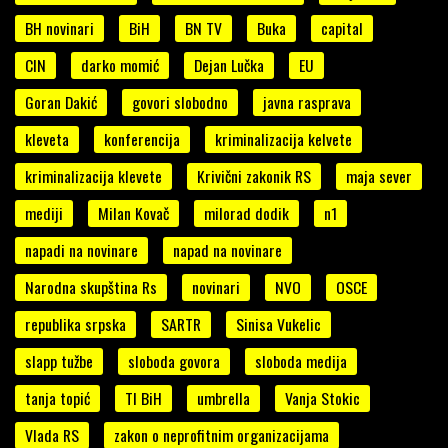
BH novinari
BiH
BN TV
Buka
capital
CIN
darko momić
Dejan Lučka
EU
Goran Dakić
govori slobodno
javna rasprava
kleveta
konferencija
kriminalizacija kelvete
kriminalizacija klevete
Krivični zakonik RS
maja sever
mediji
Milan Kovač
milorad dodik
n1
napadi na novinare
napad na novinare
Narodna skupština Rs
novinari
NVO
OSCE
republika srpska
SARTR
Sinisa Vukelic
slapp tužbe
sloboda govora
sloboda medija
tanja topić
TI BiH
umbrella
Vanja Stokic
Vlada RS
zakon o neprofitnim organizacijama