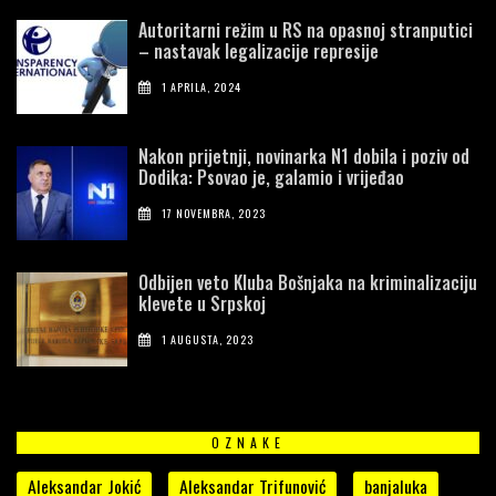
Autoritarni režim u RS na opasnoj stranputici
– nastavak legalizacije represije
1 APRILA, 2024
Nakon prijetnji, novinarka N1 dobila i poziv od
Dodika: Psovao je, galamio i vrijeđao
17 NOVEMBRA, 2023
Odbijen veto Kluba Bošnjaka na kriminalizaciju
klevete u Srpskoj
1 AUGUSTA, 2023
OZNAKE
Aleksandar Jokić
Aleksandar Trifunović
banjaluka