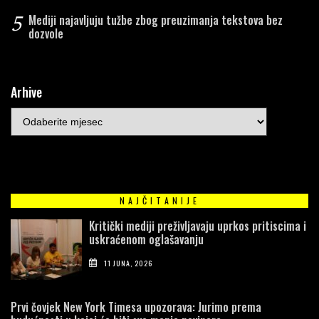
5
Mediji najavljuju tužbe zbog preuzimanja tekstova bez
dozvole
Arhive
NAJČITANIJE
Kritički mediji preživljavaju uprkos pritiscima i
uskraćenom oglašavanju
11 JUNA, 2026
Prvi čovjek New York Timesa upozorava: Jurimo prema