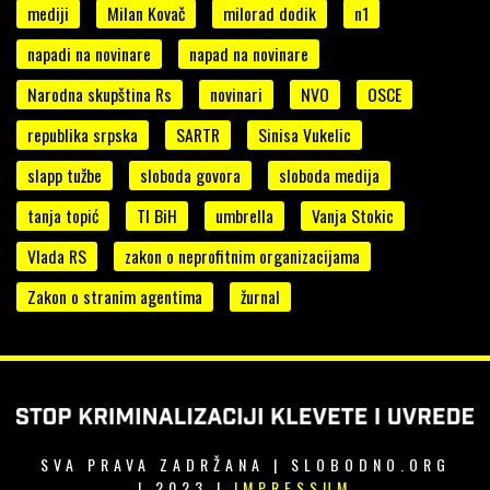
mediji
Milan Kovač
milorad dodik
n1
napadi na novinare
napad na novinare
Narodna skupština Rs
novinari
NVO
OSCE
republika srpska
SARTR
Sinisa Vukelic
slapp tužbe
sloboda govora
sloboda medija
tanja topić
TI BiH
umbrella
Vanja Stokic
Vlada RS
zakon o neprofitnim organizacijama
Zakon o stranim agentima
žurnal
SVA PRAVA ZADRŽANA | SLOBODNO.ORG
| 2023 |
IMPRESSUM