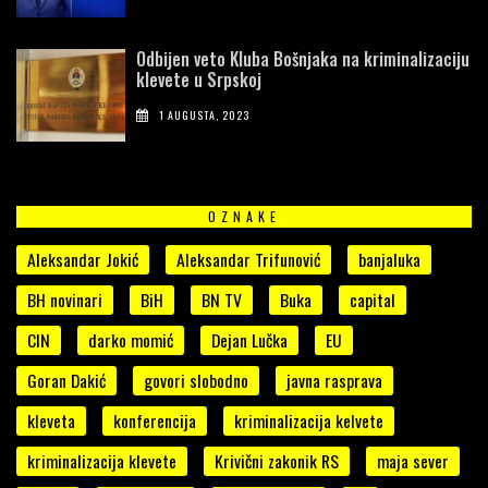
Odbijen veto Kluba Bošnjaka na kriminalizaciju
klevete u Srpskoj
1 AUGUSTA, 2023
OZNAKE
Aleksandar Jokić
Aleksandar Trifunović
banjaluka
BH novinari
BiH
BN TV
Buka
capital
CIN
darko momić
Dejan Lučka
EU
Goran Dakić
govori slobodno
javna rasprava
kleveta
konferencija
kriminalizacija kelvete
kriminalizacija klevete
Krivični zakonik RS
maja sever