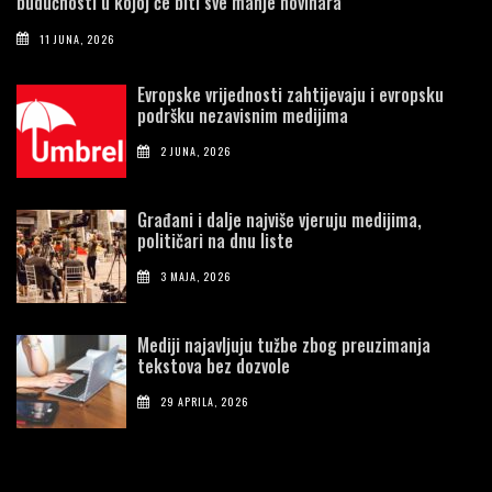
budućnosti u kojoj će biti sve manje novinara
11 JUNA, 2026
Evropske vrijednosti zahtijevaju i evropsku
podršku nezavisnim medijima
2 JUNA, 2026
Građani i dalje najviše vjeruju medijima,
političari na dnu liste
3 MAJA, 2026
Mediji najavljuju tužbe zbog preuzimanja
tekstova bez dozvole
29 APRILA, 2026