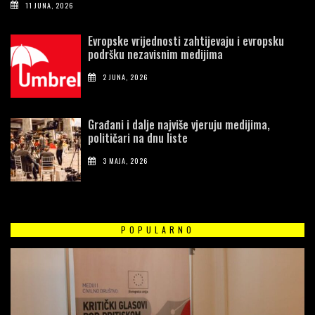
11 JUNA, 2026
Evropske vrijednosti zahtijevaju i evropsku
podršku nezavisnim medijima
2 JUNA, 2026
Građani i dalje najviše vjeruju medijima,
političari na dnu liste
3 MAJA, 2026
POPULARNO