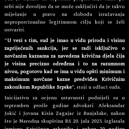
sebi nije dovoljno da se može zaključiti da je takvo
miješanje u pravo na slobodu izražavanja
neproporcionalno legitimnom cilju koji se želi
ostvariti.
“
U vezi s tim, sud je imao u vidu prirodu i visinu
zaprijećenih sankcija, jer se radi isključivo o
novčanim kaznama za navedena krivična djela čija
je visina precizno određena i to na razumnom
nivou, pogotovo kad se ima u vidu opšti minimum i
maksimum novčane kazne predviđen Кrivičnim
zakonikom Republike Srpske
“, stoji u odluci suda.
Inicijativu za ocjenu ustavnosti podnijeli su u
septembru prošle godine advokati Aleksandar
Jokić i Jovana Kisin Zagajac iz Banjaluke, nakon
što je Narodna skupština RS 20. jula 2023. izglasala
izmjene Krivičnog zakonika i nakon 20 godina