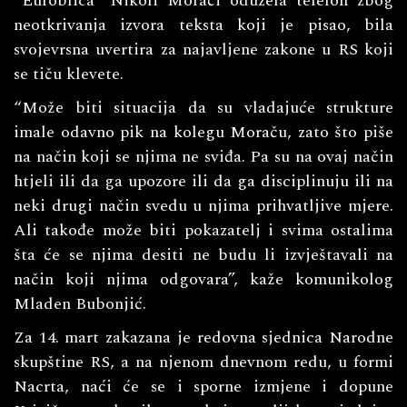
“Euroblica” Nikoli Morači oduzela telefon zbog
neotkrivanja izvora teksta koji je pisao, bila
svojevrsna uvertira za najavljene zakone u RS koji
se tiču klevete.
“Može biti situacija da su vladajuće strukture
imale odavno pik na kolegu Moraču, zato što piše
na način koji se njima ne sviđa. Pa su na ovaj način
htjeli ili da ga upozore ili da ga disciplinuju ili na
neki drugi način svedu u njima prihvatljive mjere.
Ali takođe može biti pokazatelj i svima ostalima
šta će se njima desiti ne budu li izvještavali na
način koji njima odgovara”, kaže komunikolog
Mladen Bubonjić.
Za 14. mart zakazana je redovna sjednica Narodne
skupštine RS, a na njenom dnevnom redu, u formi
Nacrta, naći će se i sporne izmjene i dopune