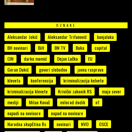
OZNAKE
Aleksandar Jokić
Aleksandar Trifunović
banjaluka
BH novinari
BiH
BN TV
Buka
capital
CIN
darko momić
Dejan Lučka
EU
Goran Dakić
govori slobodno
javna rasprava
kleveta
konferencija
kriminalizacija kelvete
kriminalizacija klevete
Krivični zakonik RS
maja sever
mediji
Milan Kovač
milorad dodik
n1
napadi na novinare
napad na novinare
Narodna skupština Rs
novinari
NVO
OSCE