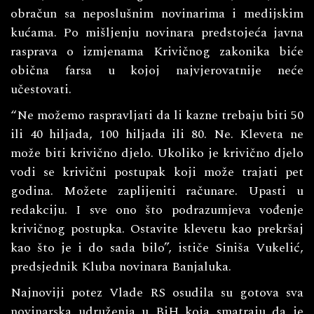
obračun sa neposlušnim novinarima i medijskim
kućama. Po mišljenju novinara predstojeća javna
rasprava o izmjenama Krivičnog zakonika biće
obična farsa u kojoj najvjerovatnije neće
učestovati.
“Ne možemo raspravljati da li kazne trebaju biti 50
ili 40 hiljada, 100 hiljada ili 80. Ne. Kleveta ne
može biti krivično djelo. Ukoliko je krivično djelo
vodi se krivični postupak koji može trajati pet
godina. Možete zaplijeniti računare. Upasti u
redakciju. I sve ono što podrazumjeva vođenje
krivičnog postupka. Ostavite klevetu kao prekršaj
kao što je i do sada bilo”, ističe Siniša Vukelić,
predsjednik Kluba novinara Banjaluka.
Najnoviji potez Vlade RS osudila su gotova sva
novinarska udruženja u BiH koja smatraju da je