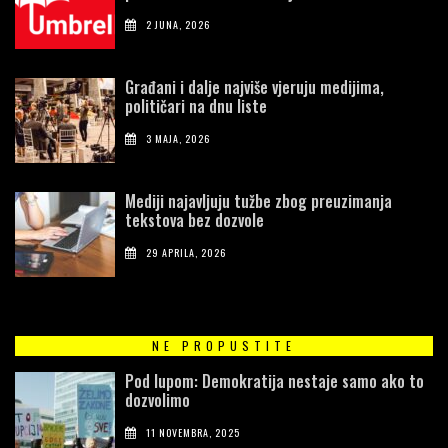
2 JUNA, 2026
Građani i dalje najviše vjeruju medijima,
političari na dnu liste
3 MAJA, 2026
Mediji najavljuju tužbe zbog preuzimanja
tekstova bez dozvole
29 APRILA, 2026
NE PROPUSTITE
Pod lupom: Demokratija nestaje samo ako to
dozvolimo
11 NOVEMBRA, 2025