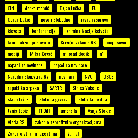
CIN
darko momić
Dejan Lučka
EU
Goran Dakić
govori slobodno
javna rasprava
kleveta
konferencija
kriminalizacija kelvete
kriminalizacija klevete
Krivični zakonik RS
maja sever
mediji
Milan Kovač
milorad dodik
n1
napadi na novinare
napad na novinare
Narodna skupština Rs
novinari
NVO
OSCE
republika srpska
SARTR
Sinisa Vukelic
slapp tužbe
sloboda govora
sloboda medija
tanja topić
TI BiH
umbrella
Vanja Stokic
Vlada RS
zakon o neprofitnim organizacijama
Zakon o stranim agentima
žurnal