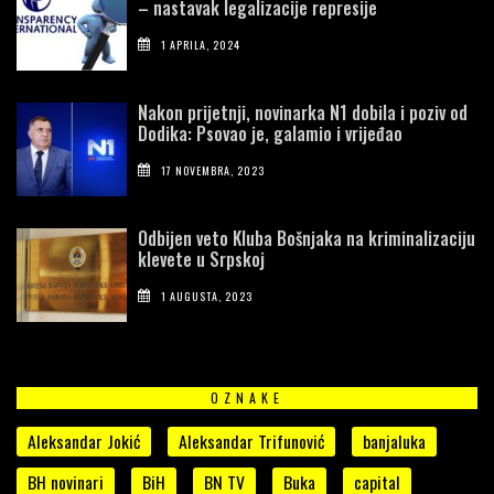
– nastavak legalizacije represije
1 APRILA, 2024
Nakon prijetnji, novinarka N1 dobila i poziv od
Dodika: Psovao je, galamio i vrijeđao
17 NOVEMBRA, 2023
Odbijen veto Kluba Bošnjaka na kriminalizaciju
klevete u Srpskoj
1 AUGUSTA, 2023
OZNAKE
Aleksandar Jokić
Aleksandar Trifunović
banjaluka
BH novinari
BiH
BN TV
Buka
capital