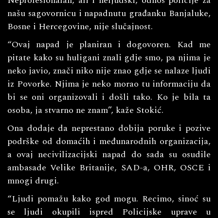
Neprofesionalan, ali i neljudski, odnos policije za
našu sagovornicu i napadnutu građanku Banjaluke,
Bosne i Hercegovine, nije slučajnost.
“Ovaj napad je planiran i dogovoren. Kad me
pitate kako su huligani znali gdje smo, pa njima je
neko javio, znači niko nije znao gdje se nalaze ljudi
iz Povorke. Njima je neko morao tu informaciju da
bi se oni organizovali i došli tako. Ko je bila ta
osoba, ja stvarno ne znam”, kaže Stokić.
Ona dodaje da neprestano dobija poruke i pozive
podrške od domaćih i međunarodnih organizacija,
a ovaj necivilizacijski napad do sada su osudile
ambasade Velike Britanije, SAD-a, OHR, OSCE i
mnogi drugi.
“Ljudi pomažu kako god mogu. Recimo, sinoć su
se ljudi okupili ispred Policijske uprave u