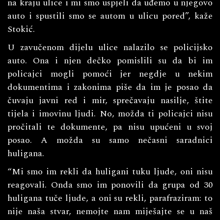
na kraju ulice i mi smo uspjeli da uđemo u njegovo
auto i spustili smo se autom u ulicu pored”, kaže
Stokić.
U zavučenom dijelu ulice nalazilo se policijsko
auto. Ona i njen dečko pomislili su da bi im
policajci mogli pomoći jer negdje u nekim
dokumentima i zakonima piše da im je posao da
čuvaju javni red i mir, sprečavaju nasilje, štite
tijela i imovinu ljudi. No, možda ti policajci nisu
pročitali te dokumente, pa nisu upućeni u svoj
posao. A možda su samo nečasni saradnici
huligana.
“Mi smo im rekli da huligani tuku ljude, oni nisu
reagovali. Onda smo im ponovili da grupa od 30
huligana tuče ljude, a oni su rekli, parafraziram: to
nije naša stvar, nemojte nam miješajte se u naš