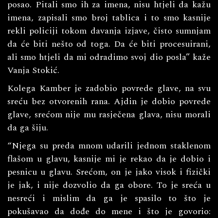
posao. Pitali smo ih za imena, nisu htjeli da kažu
imena, zapisali smo broj tablica i to smo kasnije
rekli policiji tokom davanja izjave, čisto sumnjam
da će biti nešto od toga. Da će biti procesuirani,
ali smo htjeli da mi odradimo svoj dio posla” kaže
Vanja Stokić.
Kolega Kamber je zadobio povrede glave, na svu
sreću bez otvorenih rana. Ajdin je dobio povrede
glave, srećom nije mu rasječena glava, nisu morali
da ga šiju.
“Njega su preda mnom udarili jednom staklenom
flašom u glavu, kasnije mi je rekao da je dobio i
pesnicu u glavu. Srećom, on je jako visok i fizički
je jak, i nije dozvolio da ga obore. To je sreća u
nesreći i mislim da ga je spasilo to što je
pokušavao da dođe do mene i što je govorio: