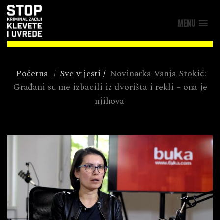
MENU
Početna
/
Sve vijesti
/
Novinarka Vanja Stokić:
Građani su me izbacili iz dvorišta i rekli – ona je
njihova