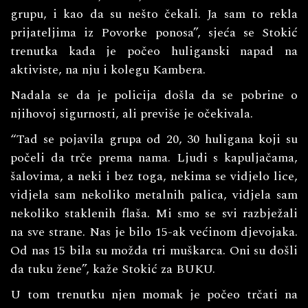
grupu, i kao da su nešto čekali. Ja sam to rekla
prijateljima iz Povorke ponosa”, sjeća se Stokić
trenutka kada je počeo huliganski napad na
aktiviste, na nju i kolegu Kambera.
Nadala se da je policija došla da se pobrine o
njihovoj sigurnosti, ali previše je očekivala.
“Tad se pojavila grupa od 20, 30 huligana koji su
počeli da trče prema nama. Ljudi s kapuljačama,
šalovima, a neki i bez toga, nekima se vidjelo lice,
vidjela sam nekoliko metalnih palica, vidjela sam
nekoliko staklenih flaša. Mi smo se svi razbježali
na sve strane. Nas je bilo 15-ak većinom djevojaka.
Od nas 15 bila su možda tri muškarca. Oni su došli
da tuku žene”, kaže Stokić za BUKU.
U tom trenutku njen momak je počeo trčati na