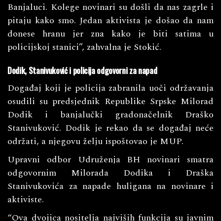
Banjaluci. Kolege novinari su došli da nas zagrle i
pitaju kako smo. Jedan aktivista je došao da nam
donese hranu jer zna kako je biti satima u
policijskoj stanici”, zahvalna je Stokić.
Dodik, Stanivuković i policija odgovorni za napad
Događaj koji je policija zabranila uoči održavanja
osudili su predsjednik Republike Srpske Milorad
Dodik i banjalučki gradonačelnik Draško
Stanivuković. Dodik je rekao da se događaj neće
održati, a njegovu želju ispoštovao je MUP.
Upravni odbor Udruženja BH novinari smatra
odgovornim Milorada Dodika i Draška
Stanivukovića za napade huligana na novinare i
aktiviste.
“Ova dvojica nositelja najviših funkcija su javnim