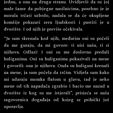
jednu, a ona na drugu stranu. Uvidjevši da su joj
male šanse da pobjegne nasilnicima, posebno je je
morala trčati uzbrdo, nadala se da će okupljene
komšije pokazati zeru ljudskosti i pustiti je u
dvorište. I od njih je previše očekivala.
“Ja sam skrenula kod njih, međutim oni su počeli
da me guraju, da mi govore: ti nisi naša, ti si
njihova. Odlazi! I oni su me doslovno predali
huliganima. Oni su huliganima pokazivali na mene
i govorili: ona je njihova. Onda su huligani krenuli
na mene, ja sam počela da trčim. Vidjela sam kako
mi udaraju momka flašom u glavu, tad je neko
mene od tih napadača zgrabio i bacio me nazad u
dvorište iz kog su me istjerali”, prisjeća se naša
sagovornica događaja od kojeg se psihički još
oporavlja.