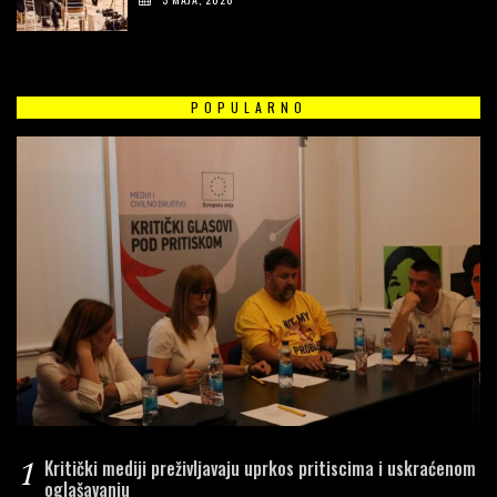
POPULARNO
1
Kritički mediji preživljavaju uprkos pritiscima i uskraćenom
oglašavanju