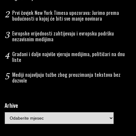
2
Prvi čovjek New York Timesa upozorava: Jurimo prema
budućnosti u kojoj će biti sve manje novinara
3
Evropske vrijednosti zahtijevaju i evropsku podršku
nezavisnim medijima
4
Građani i dalje najviše vjeruju medijima, političari na dnu
liste
5
Mediji najavljuju tužbe zbog preuzimanja tekstova bez
dozvole
Arhive