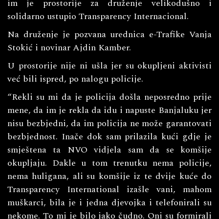
im je prostorije za druženje velikodušno i
solidarno ustupio Transparency Internacional.
Na druženje je pozvana urednica e-Trafike Vanja
Stokić i novinar Ajdin Kamber.
U prostorije nije ni ušla jer su okupljeni aktivisti
već bili ispred, po nalogu policije.
“Rekli su mi da je policija došla neposredno prije
mene, da im je rekla da idu i napuste Banjaluku jer
nisu bezbjedni, da im policija ne može garantovati
bezbjednost. Inače dok sam prilazila kući gdje je
smještena ta NVO vidjela sam da se komšije
okupljaju. Dakle u tom trenutku nema policije,
nema huligana, ali su komšije iz te dvije kuće do
Transparency International izašle vani, mahom
muškarci, bila je i jedna djevojka i telefonirali su
nekome. To mi je bilo jako čudno. Oni su formirali