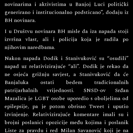
novinarima i aktivistima u Banjoj Luci politički
generirano i institucionalno podsticano”, dodaju iz
BH novinara.
I u Društvu novinara BH misle da iza napada stoji
izvršna vlast, ali i policija koja je radila po
njihovim naredbama.
Nakon napada Dodik i Stanivuković su “osudili”
napad uz relativizirajuće “ali”. Dodik je rekao da
ne osjeća grižnju savjest, a Stanivuković da će
Banjaluka ostati bedem tradicionalnih
patrijarhalnih vrijednosti. SNSD-ov Srđan
Mazalica je LGBT osobe uporedio s oboljelima od
epilepsije, pa je potom obrisao Tweet i uputio
izvinjenje. Relativizirajuće komentare imali su i
brojni poslanici opozicije među kojima i poslanik
Liste za pravdu i red Milan Savanović koji je na