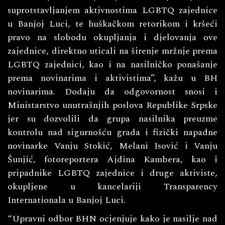
suprotstavljanjem aktivnostima LGBTQ zajednice
u Banjoj Luci, te huškačkom retorikom i kršeći
pravo na slobodu okupljanja i djelovanja ove
zajednice, direktno uticali na širenje mržnje prema
LGBTQ zajednici, kao i na nasilničko ponašanje
prema novinarima i aktivistima”, kažu u BH
novinarima. Dodaju da odgovornost snosi i
Ministarstvo unutrašnjih poslova Republike Srpske
jer su dozvolili da grupa nasilnika preuzme
kontrolu nad sigurnošću grada i fizički napadne
novinarke Vanju Stokić, Melani Isović i Vanju
Šunjić, fotoreportera Ajdina Kambera, kao i
pripadnike LGBTQ zajednice i druge aktiviste,
okupljene u kancelariji Transparency
Internationala u Banjoj Luci.
“Upravni odbor BHN ocjenjuje kako je nasilje nad