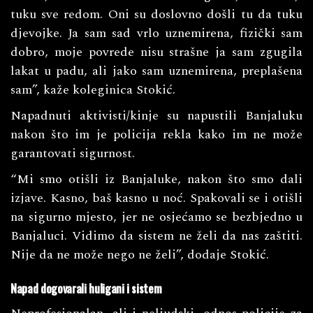
tuku sve redom. Oni su doslovno došli tu da tuku
djevojke. Ja sam sad vrlo uznemirena, fizički sam
dobro, moje povrede nisu strašne ja sam zgugila
lakat u padu, ali jako sam uznemirena, preplašena
sam”, kaže koleginica Stokić.
Napadnuti aktivisti/kinje su napustili Banjaluku
nakon što im je policija rekla kako im ne može
garantovati sigurnost.
“Mi smo otišli iz Banjaluke, nakon što smo dali
izjave. Kasno, baš kasno u noć. Spakovali se i otišli
na sigurno mjesto, jer ne osjećamo se bezbjedno u
Banjaluci. Vidimo da sistem ne želi da nas zaštiti.
Nije da ne može nego ne želi”, dodaje Stokić.
Napad dogovarali huligani i sistem