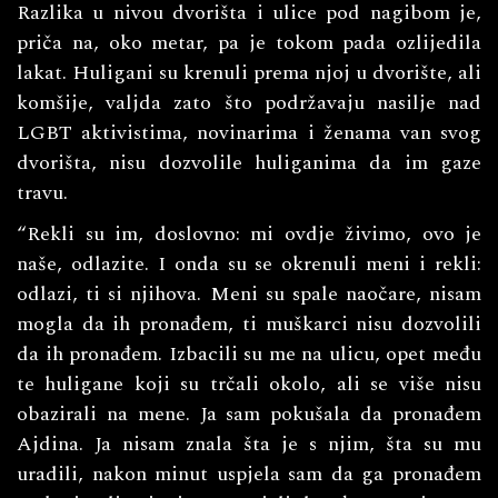
Razlika u nivou dvorišta i ulice pod nagibom je,
priča na, oko metar, pa je tokom pada ozlijedila
lakat. Huligani su krenuli prema njoj u dvorište, ali
komšije, valjda zato što podržavaju nasilje nad
LGBT aktivistima, novinarima i ženama van svog
dvorišta, nisu dozvolile huliganima da im gaze
travu.
“Rekli su im, doslovno: mi ovdje živimo, ovo je
naše, odlazite. I onda su se okrenuli meni i rekli:
odlazi, ti si njihova. Meni su spale naočare, nisam
mogla da ih pronađem, ti muškarci nisu dozvolili
da ih pronađem. Izbacili su me na ulicu, opet među
te huligane koji su trčali okolo, ali se više nisu
obazirali na mene. Ja sam pokušala da pronađem
Ajdina. Ja nisam znala šta je s njim, šta su mu
uradili, nakon minut uspjela sam da ga pronađem