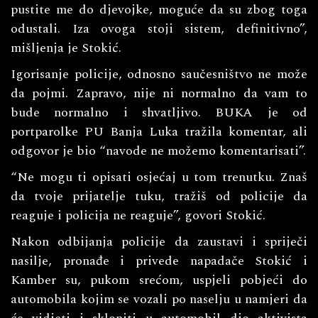
pustite me do djevojke, moguće da su zbog toga
odustali. Iza ovoga stoji sistem, definitivno”,
mišljenja je Stokić.
Igorisanje policije, odnosno saučesništvo ne može
da pojmi. Zapravo, nije ni normalno da vam to
bude normalno i shvatljivo. BUKA je od
portparolke PU Banja Luka tražila komentar, ali
odgovor je bio “navode ne možemo komentarisati”.
“Ne mogu ti opisati osjećaj u tom trenutku. Znaš
da tvoje prijatelje tuku, tražiš od policije da
reaguje i policija ne reaguje”, govori Stokić.
Nakon odbijanja policije da zaustavi i spriječi
nasilje, pronađe i privede napadače Stokić i
Kamber su, pukom srećom, uspjeli pobjeći do
automobila kojim se vozali po naselju u namjeri da