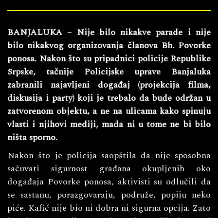
BANJALUKA – Nije bilo nikakve parade i nije
bilo nikakvog organizovanja članova Bh. Povorke
ponosa. Nakon što su pripadnici policije Republike
Srpske, tačnije Policijske uprave Banjaluka
zabranili najavljeni događaj (projekcija filma,
diskusija i party) koji je trebalo da bude održan u
zatvorenom objektu, a ne na ulicama kako spinuju
vlasti i njihovi mediji, mada ni u tome ne bi bilo
ništa sporno.
Nakon što je policija saopštila da nije sposobna
sačuvati sigurnost građana okupljenih oko
događaja Povorke ponosa, aktivisti su odlučili da
se sastanu, porazgovaraju, podruže, popiju neko
piće. Kafić nije bio ni dobra ni sigurna opcija. Zato