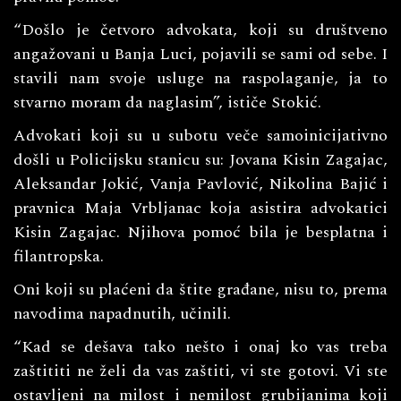
“Došlo je četvoro advokata, koji su društveno
angažovani u Banja Luci, pojavili se sami od sebe. I
stavili nam svoje usluge na raspolaganje, ja to
stvarno moram da naglasim”, ističe Stokić.
Advokati koji su u subotu veče samoinicijativno
došli u Policijsku stanicu su: Jovana Kisin Zagajac,
Aleksandar Jokić, Vanja Pavlović, Nikolina Bajić i
pravnica Maja Vrbljanac koja asistira advokatici
Kisin Zagajac. Njihova pomoć bila je besplatna i
filantropska.
Oni koji su plaćeni da štite građane, nisu to, prema
navodima napadnutih, učinili.
“Kad se dešava tako nešto i onaj ko vas treba
zaštititi ne želi da vas zaštiti, vi ste gotovi. Vi ste
ostavljeni na milost i nemilost grubijanima koji