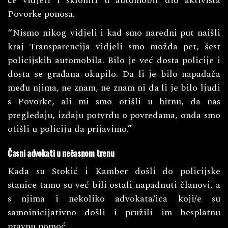
će vidjeti i skloniti u automobil dio aktivista
Povorke ponosa.
“Nismo nikog vidjeli i kad smo naredni put naišli
kraj Transparencija vidjeli smo možda pet, šest
policijskih automobila. Bilo je već dosta policije i
dosta se građana okupilo. Da li je bilo napadača
među njima, ne znam, ne znam ni da li je bilo ljudi
s Povorke, ali mi smo otišli u hitnu, da nas
pregledaju, izdaju potvrdu o povredama, onda smo
otišli u policiju da prijavimo.”
Časni advokati u nečasnom trenu
Kada su Stokić i Kamber došli do policijske
stanice tamo su već bili ostali napadnuti članovi, a
s njima i nekoliko advokata/ica koji/e su
samoinicijativno došli i pružili im besplatnu
pravnu pomoć.