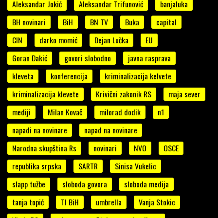
Aleksandar Jokić
Aleksandar Trifunović
banjaluka
BH novinari
BiH
BN TV
Buka
capital
CIN
darko momić
Dejan Lučka
EU
Goran Dakić
govori slobodno
javna rasprava
kleveta
konferencija
kriminalizacija kelvete
kriminalizacija klevete
Krivični zakonik RS
maja sever
mediji
Milan Kovač
milorad dodik
n1
napadi na novinare
napad na novinare
Narodna skupština Rs
novinari
NVO
OSCE
republika srpska
SARTR
Sinisa Vukelic
slapp tužbe
sloboda govora
sloboda medija
tanja topić
TI BiH
umbrella
Vanja Stokic