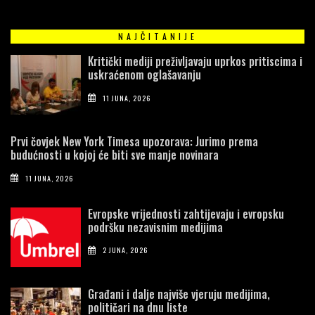
NAJČITANIJE
Kritički mediji preživljavaju uprkos pritiscima i
uskraćenom oglašavanju
11 JUNA, 2026
Prvi čovjek New York Timesa upozorava: Jurimo prema
budućnosti u kojoj će biti sve manje novinara
11 JUNA, 2026
Evropske vrijednosti zahtijevaju i evropsku
podršku nezavisnim medijima
2 JUNA, 2026
Građani i dalje najviše vjeruju medijima,
političari na dnu liste