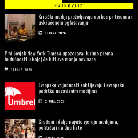
NAJNOVIJE
Kritički mediji preživljavaju uprkos pritiscima i
uskraćenom oglašavanju
11 JUNA, 2026
Prvi čovjek New York Timesa upozorava: Jurimo prema
budućnosti u kojoj će biti sve manje novinara
11 JUNA, 2026
Evropske vrijednosti zahtijevaju i evropsku
podršku nezavisnim medijima
2 JUNA, 2026
Građani i dalje najviše vjeruju medijima,
političari na dnu liste
3 MAJA, 2026