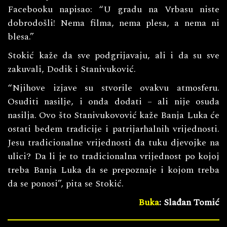
Facebooku napisao: “U gradu na Vrbasu niste
dobrodošli! Nema filma, nema plesa, a nema ni
blesa.”
Stokić kaže da sve podgrijavaju, ali i da su sve
zakuvali, Dodik i Stanivuković.
“Njihove izjave su stvorile ovakvu atmosferu.
Osuditi nasilje, i onda dodati – ali nije osuda
nasilja. Ovo što Stanivukovović kaže Banja Luka će
ostati bedem tradicije i patrijarhalnih vrijednosti.
Jesu tradicionalne vrijednosti da tuku djevojke na
ulici? Da li je to tradicionalna vrijednost po kojoj
treba Banja Luka da se prepoznaje i kojom treba
da se ponosi”, pita se Stokić.
Buka
: Slađan Tomić