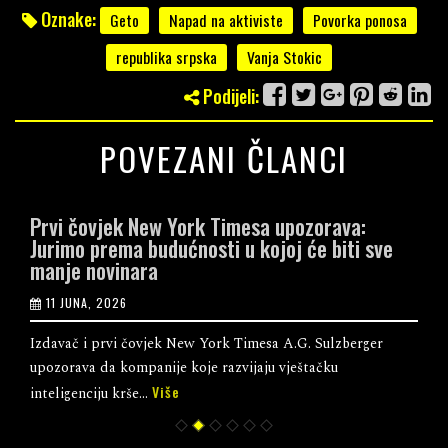
Oznake:
Geto
Napad na aktiviste
Povorka ponosa
republika srpska
Vanja Stokic
Podijeli:
POVEZANI ČLANCI
Prvi čovjek New York Timesa upozorava:
Jurimo prema budućnosti u kojoj će biti sve
manje novinara
11 JUNA, 2026
Izdavač i prvi čovjek New York Timesa A.G. Sulzberger
upozorava da kompanije koje razvijaju vještačku
Više
inteligenciju krše...