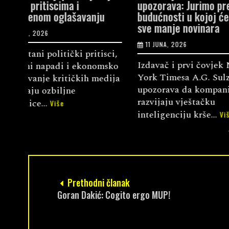
upozorava: Jurimo prema
zahtijevaju 
u
budućnosti u kojoj će biti
podršku nez
sve manje novinara
medijima
11 JUNA, 2026
2 JUNA, 2026
sci,
Izdavač i prvi čovjek New
Udruženje ne
msko
York Timesa A.G. Sulzberger
Umbrella pod
edija
upozorava da kompanije koje
Evropske fed
razvijaju vještačku
(EFJ) upućen 
inteligenciju krše...
Evropske uni.
Više
Prethodni članak
Goran Dakić: Cogito ergo MUP!