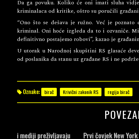
Da ga povuku. Koliko će oni imati sluha vidj
kriminalaca od kritike, oštro su poručili građani
“Ono što se dešava je ružno. Već je poznato d
kriminal. Oni hoće izgleda da to i ozvaniče. M
definitivno postajemo robovi”, kazao je građani
U utorak u Narodnoj skupštini RS glasaće devet 
od poslanika da stanu uz građane RS i ne podrž
Oznake:
birač
Krivični zakonik RS
regija birač
POVEZA
vaju
Prvi čovjek New York Timesa
Evropske vri