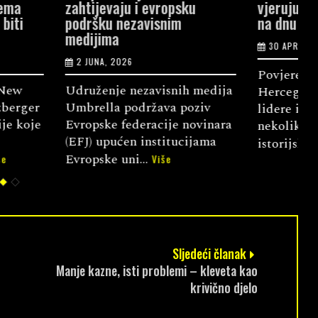
i evropsku
vjeruju medijima, političari
p
avisnim
na dnu liste
d
30 APRILA, 2026
Povjerenje građana Bosne i
P
zavisnih medija
Hercegovine u političke
t
ržava poziv
lidere i stranke u posljednjih
d
eracije novinara
nekoliko godina dotaklo je
z
institucijama
istorijsko ...
H
Više
..
Više
Sljedeći članak
Manje kazne, isti problemi – kleveta kao
krivično djelo