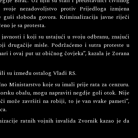
gije Birač. Uz njih su stali i predstavnici civilnog
 svoje nezadovoljstvo protiv Prijedloga izmjena
 guši sloboda govora. Kriminalizacija javne riječi
eno je sa protesta.
 javnosti i koji su ustajući u svoju odbranu, znajući
oji drugačije misle. Podržaćemo i sutra proteste u
nari i ovaj put uz običnog čovjeka”, kazala je Zorana
li su između ostalog Vladi RS.
dno Ministarstvo koje su imali prije rata za cenzuru.
orsku obalu, mogu napraviti negdje goli otok. Nije
i može završiti na robiji, to je van svake pameti”,
ca.
izacije ratnih vojnih invalida Zvornik kazao je da