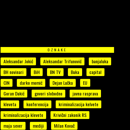
OZNAKE
Aleksandar Jokić
Aleksandar Trifunović
banjaluka
BH novinari
BiH
BN TV
Buka
capital
CIN
darko momić
Dejan Lučka
EU
Goran Dakić
govori slobodno
javna rasprava
kleveta
konferencija
kriminalizacija kelvete
kriminalizacija klevete
Krivični zakonik RS
maja sever
mediji
Milan Kovač