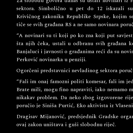
Za slobodu govora danas su ustali novinari iz re
sektora. Simbolično u pet do 12 iskazali su
Krivičnog zakonika Republike Srpske, kojim se
tiče se svih građana RS a ne samo novinara poruč
“A novinari su ti koji po ko zna koji put savjest
šta njih čeka, ustali u odbranu svih građana k
Banjaluci i javnosti o građanima reći da su novi
Perković novinarka u penziji.
Ogorčeni predstavnici nevladinog sektora poruči
“Fali im onaj famozni politi komesar, fali im je
Brate mili, mogu fino napraviti, iako nemamo m
nikakav problem. Da neko zbog izgovorene riječ
poručio je Siniša Purtić, Eko aktivista iz Vlaseni
Dragisav Mijanović, predsjednik Gradske organ
ovaj zakon uništava i guši slobodnu riječ.