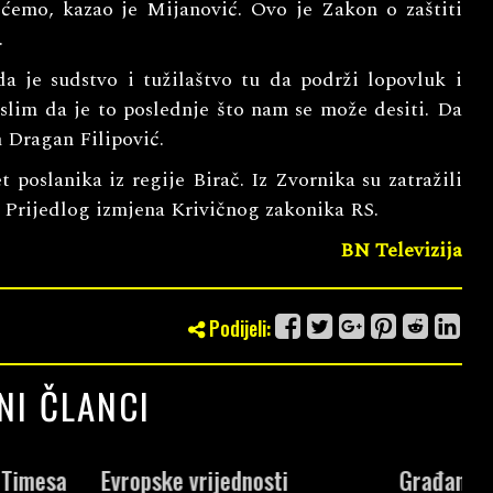
ećemo, kazao je Mijanović. Ovo je Zakon o zaštiti
.
a je sudstvo i tužilaštvo tu da podrži lopovluk i
islim da je to poslednje što nam se može desiti. Da
n Dragan Filipović.
poslanika iz regije Birač. Iz Zvornika su zatražili
e Prijedlog izmjena Krivičnog zakonika RS.
BN Televizija
Podijeli:
NI ČLANCI
jednosti
Građani i dalje najviše
M