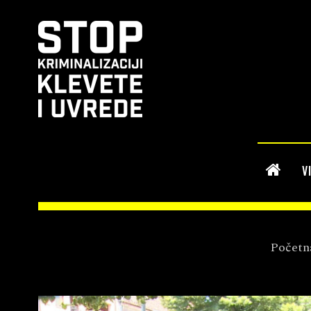
V
Početn