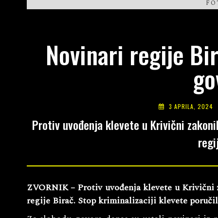
FO
Novinari regije Bi
go
3 APRILA, 2024
Protiv uvođenja klevete u Krivični zakonik
regi
ZVORNIK – Protiv uvođenja klevete u Krivični z
regije Birač. Stop kriminalizaciji klevete poručil