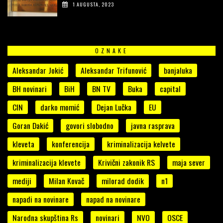
1 AUGUSTA, 2023
OZNAKE
Aleksandar Jokić
Aleksandar Trifunović
banjaluka
BH novinari
BiH
BN TV
Buka
capital
CIN
darko momić
Dejan Lučka
EU
Goran Dakić
govori slobodno
javna rasprava
kleveta
konferencija
kriminalizacija kelvete
kriminalizacija klevete
Krivični zakonik RS
maja sever
mediji
Milan Kovač
milorad dodik
n1
napadi na novinare
napad na novinare
Narodna skupština Rs
novinari
NVO
OSCE