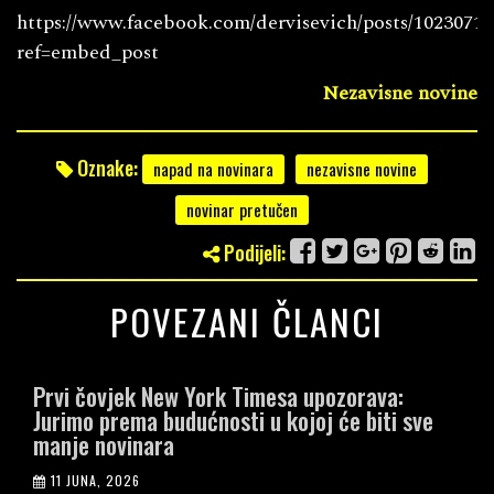
https://www.facebook.com/dervisevich/posts/1023071
ref=embed_post
Nezavisne novine
Oznake:
napad na novinara
nezavisne novine
novinar pretučen
Podijeli:
POVEZANI ČLANCI
Prvi čovjek New York Timesa upozorava:
Jurimo prema budućnosti u kojoj će biti sve
manje novinara
11 JUNA, 2026