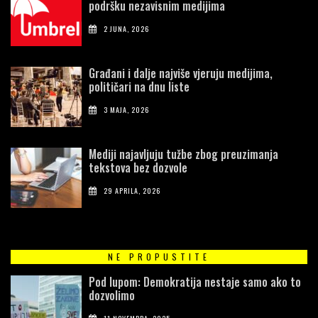
podršku nezavisnim medijima
2 JUNA, 2026
Građani i dalje najviše vjeruju medijima,
političari na dnu liste
3 MAJA, 2026
Mediji najavljuju tužbe zbog preuzimanja
tekstova bez dozvole
29 APRILA, 2026
NE PROPUSTITE
Pod lupom: Demokratija nestaje samo ako to
dozvolimo