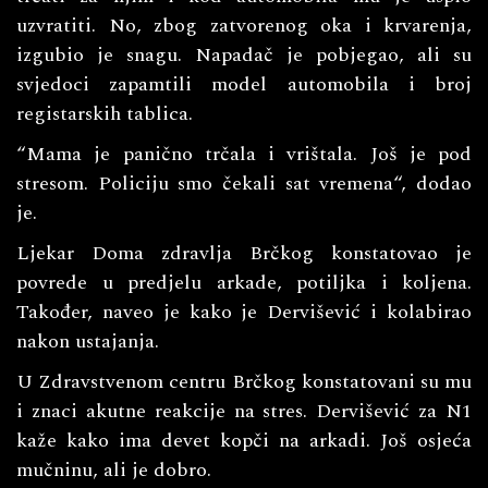
uzvratiti. No, zbog zatvorenog oka i krvarenja,
izgubio je snagu. Napadač je pobjegao, ali su
svjedoci zapamtili model automobila i broj
registarskih tablica.
“Mama je panično trčala i vrištala. Još je pod
stresom. Policiju smo čekali sat vremena“, dodao
je.
Ljekar Doma zdravlja Brčkog konstatovao je
povrede u predjelu arkade, potiljka i koljena.
Također, naveo je kako je Dervišević i kolabirao
nakon ustajanja.
U Zdravstvenom centru Brčkog konstatovani su mu
i znaci akutne reakcije na stres. Dervišević za N1
kaže kako ima devet kopči na arkadi. Još osjeća
mučninu, ali je dobro.