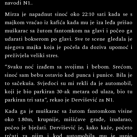
navodi N1..
Mirza je napadnut sinoć oko 22:10 sati kada se s
majkom vraćao iz kafića kada mu je iza leđa prišao
muškarac sa žutom fantomkom na glavi i počeo ga
udarati bokserom po glavi. Sve te scene gledala je
njegova majka koja je počela da doziva upomoć i
preživjela veliki stres.
“Svaku noć izađem sa svojima i bebom. Srećom,
sinoć sam bebu ostavio kod punca i punice. Bila je
to sačekuša. Svjedoci su mi rekli da je automobil,
koji je bio parkiran 30-ak metara od ulaza, bio tu
parkiran tri sata“, rekao je Dervišević za N1.
Kada ga je muškarac sa žutom fantomkom visine
oko 1.80m, krupnije, mišićave građe, izudarao,
počeo je bježati. Dervišević je, kako kaže, početo
trčati za njim i kod automobila mu je uspio