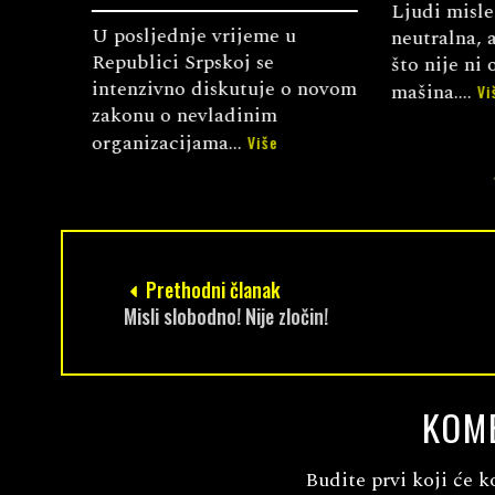
Ljudi misle d
U posljednje vrijeme u
neutralna, a 
Republici Srpskoj se
što nije ni o
intenzivno diskutuje o novom
mašina....
Više
ne...
zakonu o nevladinim
organizacijama...
Više
Prethodni članak
Misli slobodno! Nije zločin!
KOM
Budite prvi koji će k