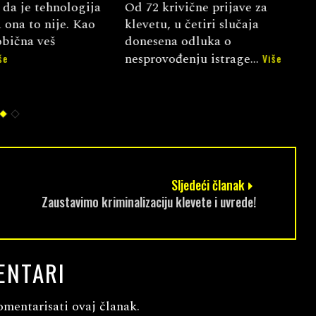
a je tehnologija
Od 72 krivične prijave za
B
ona to nije. Kao
klevetu, u četiri slučaja
t
bična veš
donesena odluka o
s
p
nesprovođenju istrage...
Više
s
Sljedeći članak
Zaustavimo kriminalizaciju klevete i uvrede!
ENTARI
omentarisati ovaj članak.