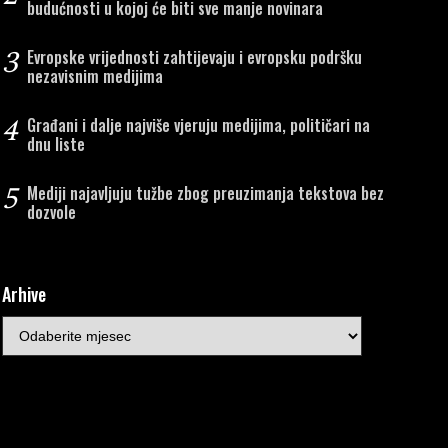
budućnosti u kojoj će biti sve manje novinara
AJALUKA – Okružno javno
BiH (TI BiH) smatra
užilaštvo Banjaluka od
Prijedlog zakona štetn
3
tupanja na snagu
Evropske vrijednosti zahtijevaju i evropsku podršku
diskriminatornim...
Više
nezavisnim medijima
osljednjih, u najmanju ruku
pornih, izmjena i...
Više
4
Građani i dalje najviše vjeruju medijima, političari na
dnu liste
5
Mediji najavljuju tužbe zbog preuzimanja tekstova bez
dozvole
Arhive