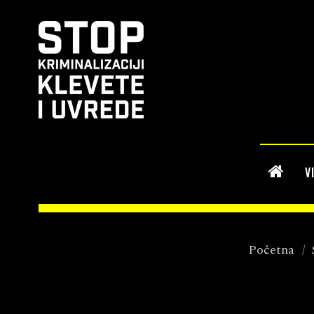
V
Početna
/