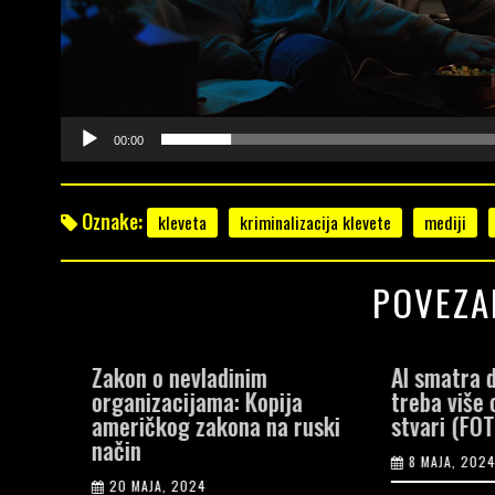
00:00
Oznake:
kleveta
kriminalizacija klevete
mediji
POVEZA
era
Zakon o nevladinim
AI smatra d
kući,
organizacijama: Kopija
treba više o
nji
američkog zakona na ruski
stvari (FOT
način
8 MAJA, 2024
20 MAJA, 2024