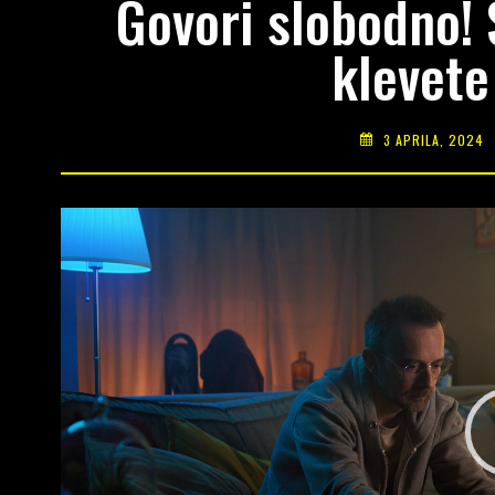
Govori slobodno! 
klevete
3 APRILA, 2024
Video
Player