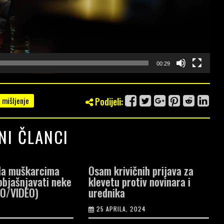
00:29
mišljenje
Podijeli:
NI ČLANCI
a muškarcima
Osam krivičnih prijava za
U
bjašnjavati neke
klevetu protiv novinara i
d
O/VIDEO)
urednika
k
25 APRILA, 2024