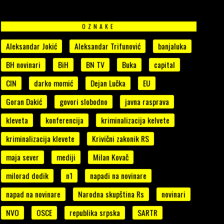
OZNAKE
Aleksandar Jokić
Aleksandar Trifunović
banjaluka
BH novinari
BiH
BN TV
Buka
capital
CIN
darko momić
Dejan Lučka
EU
Goran Dakić
govori slobodno
javna rasprava
kleveta
konferencija
kriminalizacija kelvete
kriminalizacija klevete
Krivični zakonik RS
maja sever
mediji
Milan Kovač
milorad dodik
n1
napadi na novinare
napad na novinare
Narodna skupština Rs
novinari
NVO
OSCE
republika srpska
SARTR