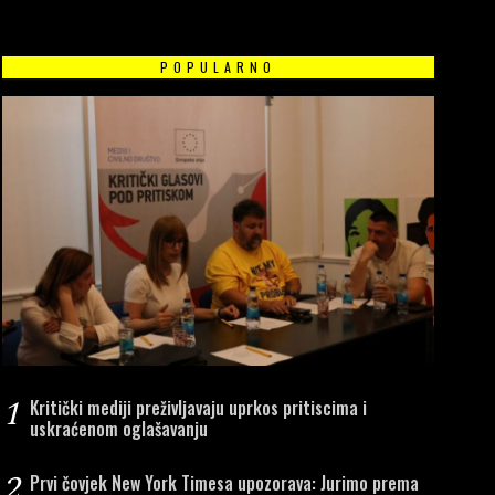
POPULARNO
 Banjaluci 39, a u Bijeljini
TI BIH: „Zakon o stran
evet krivičnih prijava zbog
agentima“ krši Ustav 
1
Kritički mediji preživljavaju uprkos pritiscima i
levete
uskraćenom oglašavanju
12 APRILA, 2024
12 APRILA, 2024
2
Transparency Internati
Prvi čovjek New York Timesa upozorava: Jurimo prema