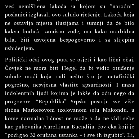
Već nemišljena lakoća sa kojom su “narodni”
poslanici izglasali ovo suludo rješenje. Lakoća koja
ne ostavlja mjesta iluzijama i sumnji da će bilo
kakva buduća zamisao vođe, ma kako morbidna
bila, biti usvojena bespogovorno i sa slijepim
ushićenjem.
Politički očaj ovog puta se osjeti i kao lični očaj.
Čovjek ne mora biti Hegel da bi vidio otuđenje
sulude moći koja radi nešto što je metafizički
pogrešno, nesvjesna vlastite apsurdnosti. I masu
indolentnih ljudi kojima je lakše da odu nego da
progovore. “Republika” Srpska postaje sve više
slična Markesovom izolovanom selu Makondu, u
kome normalna ličnost ne može a da ne vidi sebe
kao pukovnika Aurelijana Buendiju, čovjeka koji je
“podigao 32 oružana ustanka – i sve ih izgubio”. Ili,