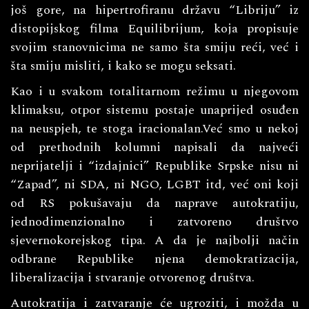
još gore, na hipertrofiranu državu “Libriju” iz
distopijskog filma Equilibrijum, koja propisuje
svojim stanovnicima ne samo šta smiju reći, već i
šta smiju misliti, i kako se mogu seksati.
Kao i u svakom totalitarnom režimu u njegovom
klimaksu, otpor sistemu postaje unaprijed osuđen
na neuspjeh, te stoga iracionalan.Već smo u nekoj
od prethodnih kolumni napisali da najveći
neprijatelji i “izdajnici” Republike Srpske nisu ni
“Zapad”, ni SDA, ni NGO, LGBT itd, već oni koji
od RS pokušavaju da naprave autokratiju,
jednodimenzionalno i zatvoreno društvo
sjevernokorejskog tipa. A da je najbolji način
odbrane Republike njena demokratizacija,
liberalizacija i stvaranje otvorenog društva.
Autokratija i zatvaranje će ugroziti, i možda u