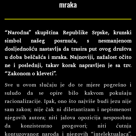
mraka
“Narodna” skupština Republike Srpske, krunski
simbol našeg posrnuća, s nesmanjenom
dosljednošću nastavlja da trasira put ovog društva
u doba beščašća i mraka. Najnoviji, nažalost očito
ne i poslednji, takav korak napravljen je sa tzv.
“Zakonom o kleveti”.
Sve u ovom slučaju je do te mjere pogrešno i
suludo da se opire bilo kakvom pokušaju
racionalizacije. Ipak, ono što najviše budi jezu nije
sam zakon; nije čak ni diletantizam i nepismenost
njegovih autora; niti jalova opozicija nesposobna
da konzistentno progovori; niti ćutnja
kontuzovanog naroda i njegovih “intelektualaca”.