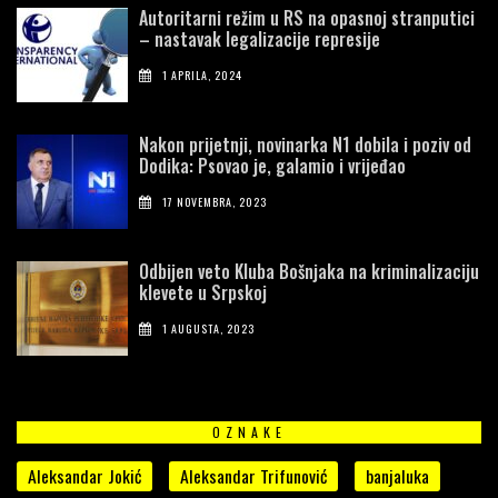
Autoritarni režim u RS na opasnoj stranputici
– nastavak legalizacije represije
1 APRILA, 2024
Nakon prijetnji, novinarka N1 dobila i poziv od
Dodika: Psovao je, galamio i vrijeđao
17 NOVEMBRA, 2023
Odbijen veto Kluba Bošnjaka na kriminalizaciju
klevete u Srpskoj
1 AUGUSTA, 2023
OZNAKE
Aleksandar Jokić
Aleksandar Trifunović
banjaluka