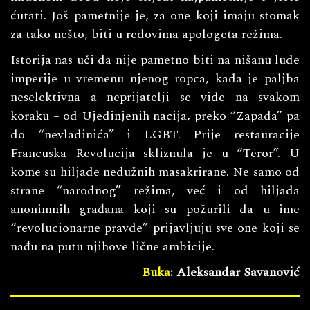
ćutati. Još pametnije je, za one koji imaju stomak
za tako nešto, biti u redovima apologeta režima.
Istorija nas uči da nije pametno biti na nišanu lude
imperije u vremenu njenog ropca, kada je paljba
neselektivna a neprijatelji se vide na svakom
koraku – od Ujedinjenih nacija, preko “Zapada” pa
do “nevladinića” i LGBT. Prije restauracije
Francuska Revolucija skliznula je u “Teror”. U
kome su hiljade nedužnih masakrirane. Ne samo od
strane “narodnog” režima, već i od hiljada
anonimnih građana koji su požurili da u ime
“revolucionarne pravde” prijavljuju sve one koji se
nađu na putu njihove lične ambicije.
Buka
: Aleksandar Savanović