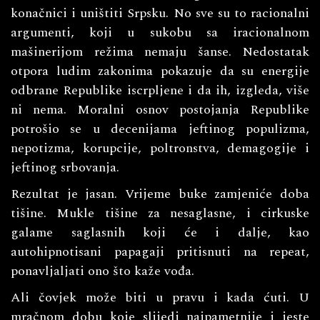
konačnici i uništiti Srpsku. No sve su to racionalni
argumenti, koji u sukobu sa iracionalnom
mašinerijom režima nemaju šanse. Nedostatak
otpora ludim zakonima pokazuje da su energije
odbrane Republike iscrpljene i da ih, izgleda, više
ni nema. Moralni osnov postojanja Republike
potrošio se u decenijama jeftinog populizma,
nepotizma, korupcije, poltronstva, demagogije i
jeftinog srbovanja.
Rezultat je jasan. Vrijeme buke zamjeniće doba
tišine. Mukle tišine za nesaglasne, i cirkuske
galame saglasnih koji će i dalje, kao
autohipnotisani papagaji pritisnuti na repeat,
ponavljaljati ono što kaže vođa.
Ali čovjek može biti u pravu i kada ćuti. U
mračnom dobu koje slijedi najpametnije i jeste