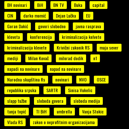
BH novinari
BiH
BN TV
Buka
capital
CIN
darko momić
Dejan Lučka
EU
Goran Dakić
govori slobodno
javna rasprava
kleveta
konferencija
kriminalizacija kelvete
kriminalizacija klevete
Krivični zakonik RS
maja sever
mediji
Milan Kovač
milorad dodik
n1
napadi na novinare
napad na novinare
Narodna skupština Rs
novinari
NVO
OSCE
republika srpska
SARTR
Sinisa Vukelic
slapp tužbe
sloboda govora
sloboda medija
tanja topić
TI BiH
umbrella
Vanja Stokic
Vlada RS
zakon o neprofitnim organizacijama