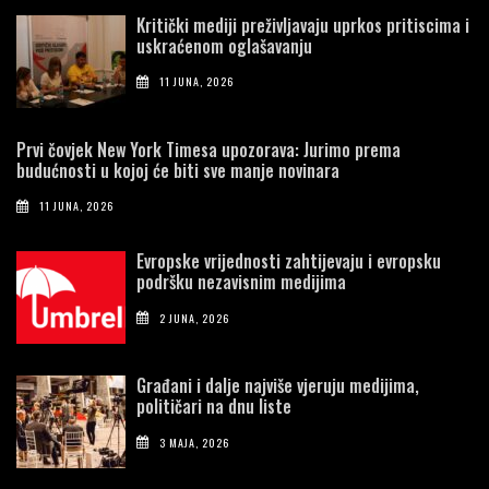
Kritički mediji preživljavaju uprkos pritiscima i
uskraćenom oglašavanju
11 JUNA, 2026
Prvi čovjek New York Timesa upozorava: Jurimo prema
budućnosti u kojoj će biti sve manje novinara
11 JUNA, 2026
Evropske vrijednosti zahtijevaju i evropsku
podršku nezavisnim medijima
2 JUNA, 2026
Građani i dalje najviše vjeruju medijima,
političari na dnu liste
3 MAJA, 2026