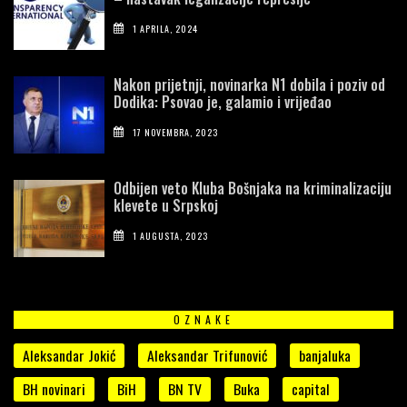
1 APRILA, 2024
Nakon prijetnji, novinarka N1 dobila i poziv od
Dodika: Psovao je, galamio i vrijeđao
17 NOVEMBRA, 2023
Odbijen veto Kluba Bošnjaka na kriminalizaciju
klevete u Srpskoj
1 AUGUSTA, 2023
OZNAKE
Aleksandar Jokić
Aleksandar Trifunović
banjaluka
BH novinari
BiH
BN TV
Buka
capital