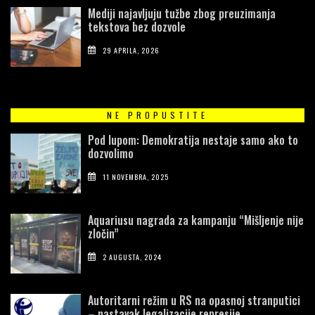
Mediji najavljuju tužbe zbog preuzimanja
tekstova bez dozvole
29 APRILA, 2026
NE PROPUSTITE
Pod lupom: Demokratija nestaje samo ako to
dozvolimo
11 NOVEMBRA, 2025
Aquariusu nagrada za kampanju “Mišljenje nije
zločin”
2 AUGUSTA, 2024
Autoritarni režim u RS na opasnoj stranputici
– nastavak legalizacije represije