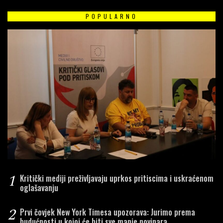
POPULARNO
1
Kritički mediji preživljavaju uprkos pritiscima i uskraćenom
oglašavanju
2
Prvi čovjek New York Timesa upozorava: Jurimo prema
budućnosti u kojoj će biti sve manje novinara