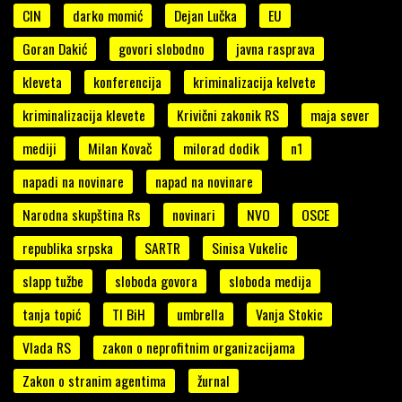
CIN
darko momić
Dejan Lučka
EU
Goran Dakić
govori slobodno
javna rasprava
kleveta
konferencija
kriminalizacija kelvete
kriminalizacija klevete
Krivični zakonik RS
maja sever
mediji
Milan Kovač
milorad dodik
n1
napadi na novinare
napad na novinare
Narodna skupština Rs
novinari
NVO
OSCE
republika srpska
SARTR
Sinisa Vukelic
slapp tužbe
sloboda govora
sloboda medija
tanja topić
TI BiH
umbrella
Vanja Stokic
Vlada RS
zakon o neprofitnim organizacijama
Zakon o stranim agentima
žurnal