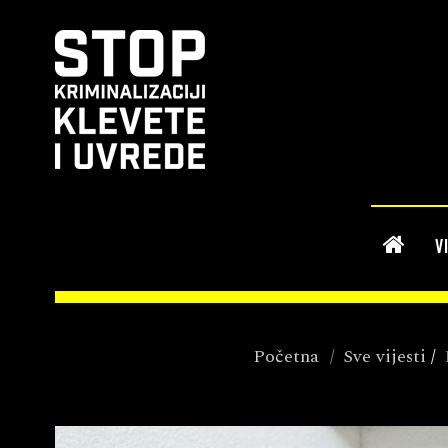
V
Početna
/
Sve vijesti
/