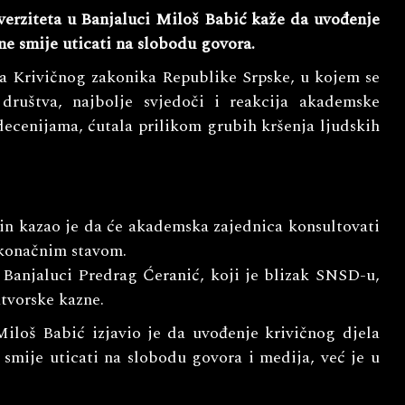
rziteta u Banjaluci Miloš Babić kaže da uvođenje
ne smije uticati na slobodu govora.
a Krivičnog zakonika Republike Srpske, u kojem se
 društva, najbolje svjedoči i reakcija akademske
decenijama, ćutala prilikom grubih kršenja ljudskih
in kazao je da će akademska zajednica konsultovati
a konačnim stavom.
 Banjaluci Predrag Ćeranić, koji je blizak SNSD-u,
atvorske kazne.
iloš Babić izjavio je da uvođenje krivičnog djela
 smije uticati na slobodu govora i medija, već je u