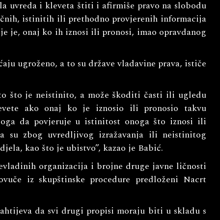
a uvreda i kleveta štiti i afirmiše pravo na slobodu
nih, istinitih ili prethodno provjerenih informacija
je je, onaj ko ih iznosi ili pronosi, imao opravdanog
ćaju ugroženo, a to su države vladavine prava, ističe
 što je neistinito, a može škoditi časti ili ugledu
evete ako onaj ko je iznosio ili pronosio takvu
ga da povjeruje u istinitost onoga što iznosi ili
da su zbog uvredljivog izražavanja ili neistinitog
jela, kao što je ubistvo”, kazao je Babić.
evladinih organizacija i brojne druge javne ličnosti
ovuče iz skupštinske procedure predloženi Nacrt
ahtijeva da svi drugi propisi moraju biti u skladu s