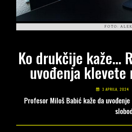
FOTO: ALE
Ko drukčije kaže… R
uvođenja klevete 
3 APRILA, 2024
Profesor Miloš Babić kaže da uvođenje k
slobo