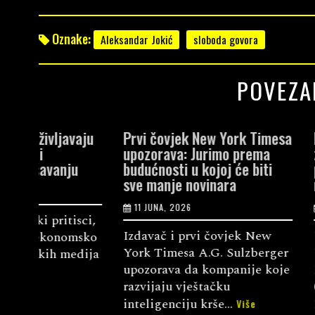
Oznake:
Aleksandar Jokić
sloboda govora
POVEZA
vaju
Prvi čovjek New York Timesa
Evropske vri
upozorava: Jurimo prema
zahtijevaju 
u
budućnosti u kojoj će biti
podršku nez
sve manje novinara
medijima
11 JUNA, 2026
2 JUNA, 2026
sci,
Izdavač i prvi čovjek New
Udruženje ne
msko
York Timesa A.G. Sulzberger
Umbrella pod
edija
upozorava da kompanije koje
Evropske fed
razvijaju vještačku
(EFJ) upućen 
inteligenciju krše...
Evropske uni.
Više