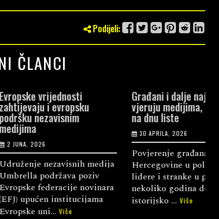
Podijeli:
NI ČLANCI
jednosti
Građani i dalje najviše
M
i evropsku
vjeruju medijima, političari
p
avisnim
na dnu liste
d
30 APRILA, 2026
Povjerenje građana Bosne i
P
zavisnih medija
Hercegovine u političke
t
ržava poziv
lidere i stranke u posljednjih
d
eracije novinara
nekoliko godina dotaklo je
z
institucijama
istorijsko ...
H
Više
..
Više