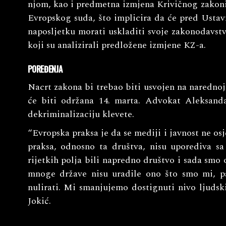
njom, kao i predmetna izmjena Krivičnog zakoni
Evropskog suda, što implicira da će pred Ust
naposljetku morati uskladiti svoje zakonodavst
koji su analizirali predložene izmjene KZ-a.
POREĐENJA
Nacrt zakona bi trebao biti usvojen na naredno
će biti održana 14. marta. Advokat Aleksanda
dekriminalizaciju klevete.
“Evropska praksa je da se mediji i javnost ne os
praksa, odnosno ta društva, nisu uporediva 
rijetkih polja bili napredno društvo i sada smo 
mnoge države nisu uradile ono što smo mi, p
nulirati. Mi smanjujemo dostignuti nivo ljudski
Jokić.