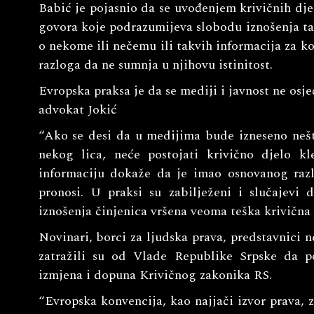
Babić je pojasnio da se uvođenjem krivičnih djel
govora koje podrazumijeva slobodu iznošenja tač
o nekome ili nečemu ili takvih informacija za ko
razloga da ne sumnja u njihovu istinitost.
Evropska praksa je da se mediji i javnost ne osje
advokat Jokić
“Ako se desi da u medijima bude izneseno nešto
nekog lica, neće postojati krivično djelo kl
informaciju dokaže da je imao osnovanog razlo
pronosi. U praksi su zabilježeni i slučajevi 
iznošenja činjenica vršena veoma teška krivična d
Novinari, borci za ljudska prava, predstavnici n
zatražili su od Vlade Republike Srpske da p
izmjena i dopuna Krivičnog zakonika RS.
“Evropska konvencija, kao najjači izvor prava, z