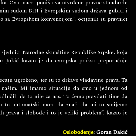
ka. Ovaj nacrt poništava utvrđene pravne standarde
avnim sudom BiH i Evropskim sudom država gubiti i
vo sa Evropskom konvencijom”, ocijenili su pravnici
j sjednici Narodne skupštine Republike Srpske, koja
r Jokić kazao je da evropska praksa preporučuje
jećaju ugroženo, jer su to države vladavine prava. Ta
sa našim. Mi imamo situaciju da smo u jednom od
odlučili da to nije za nas. To ćemo pravdati time da
a to automatski mora da znači da mi to smijemo
h prava i slobode i to je veliki problem”, kazao je
Oslobođenje
: Goran Dakić