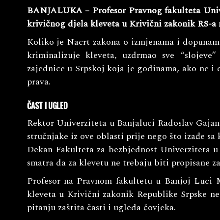
BANJALUKA – Profesor Pravnog fakulteta Unive
krivičnog djela kleveta u Krivični zakonik RS-a 
Koliko je Nacrt zakona o izmjenama i dopunam
kriminalizuje kleveta, uzdrmao sve “slojeve”
zajednice u Srpskoj koja je godinama, ako ne i 
prava.
ČAST I UGLED
Rektor Univerziteta u Banjaluci Radoslav Gajan
stručnjake iz ove oblasti prije nego što izađe s
Dekan Fakulteta za bezbjednost Univerziteta u
smatra da za klevetu ne trebaju biti propisane z
Profesor na Pravnom fakultetu u Banjoj Luci M
kleveta u Krivični zakonik Republike Srpske ne
pitanju zaštita časti i ugleda čovjeka.