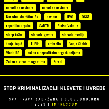
napadi na novinare
napad na novinare
Narodna skupština Rs
novinari
NVO
OSCE
republika srpska
SARTR
Sinisa Vukelic
slapp tužbe
sloboda govora
sloboda medija
tanja topić
TI BiH
umbrella
Vanja Stokic
Vlada RS
zakon o neprofitnim organizacijama
Zakon o stranim agentima
žurnal
SVA PRAVA ZADRŽANA | SLOBODNO.ORG
| 2023 |
IMPRESSUM