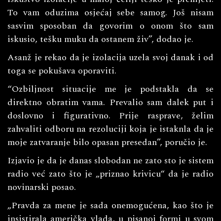
To vam oduzima osjećaj sebe samog. Još nisam
sasvim sposoban da govorim o onom što sam
iskusio, tešku muku da ostanem živ”, dodao je.
Asanž je rekao da je izolacija uzela svoj danak i od
toga se pokušava oporaviti.
“Ozbiljnost situacije me je podstakla da se
direktno obratim vama. Prevalio sam dalek put i
doslovno i figurativno. Prije rasprave, želim
zahvaliti odboru na rezoluciji koja je istaknla da je
moje zatvaranje bilo opasan presedan”, poručio je.
Izjavio je da je danas slobodan ne zato sto je sistem
radio već zato što je „priznao krivicu“ da je radio
novinarski posao.
„Pravda za mene je sada onemogućena, kao što je
insistirala američka vlada, u pisanoj formi u svom