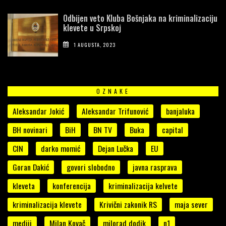
Odbijen veto Kluba Bošnjaka na kriminalizaciju
klevete u Srpskoj
1 AUGUSTA, 2023
OZNAKE
Aleksandar Jokić
Aleksandar Trifunović
banjaluka
BH novinari
BiH
BN TV
Buka
capital
CIN
darko momić
Dejan Lučka
EU
Goran Dakić
govori slobodno
javna rasprava
kleveta
konferencija
kriminalizacija kelvete
kriminalizacija klevete
Krivični zakonik RS
maja sever
mediji
Milan Kovač
milorad dodik
n1