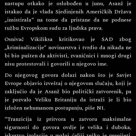
nastupu otkako je oslobođen u junu, Asanž je
istakao da je vlada Sjedinjenih Američkih Država
„insistirala“ na tome da pristane da ne podnese
tužbu Evropskom sudu za ljudska prava.
Osnivač Vikiliksa kritikovao je SAD zbog
„kriminalizacije“ novinarstva i tvrdio da nikada ne
bi bio pušten da aktivisti, zvaničnici i mnogi drugi
nisu protestovali i govorili u njegovo ime.
Do njegovog govora dolazi nakon što je Savjet
Evrope objavio izveštaj o njegovom slučaju, koji je
zaključio da je Asanž bio politički zatvorenik, pa
je pozvalo Veliku Britaniju da istraži je li bio
izložen nehumanom postupanju, piše N1.
“Tranzicija iz pritvora u zatvoru maksimalne
sigurnosti do govora ovdje je velika i duboka,
iskustvo izolacije u maloj ćeliji teško je prenijeti.