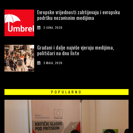
Evropske vrijednosti zahtijevaju i evropsku
podršku nezavisnim medijima
2 JUNA, 2026
Građani i dalje najviše vjeruju medijima,
političari na dnu liste
3 MAJA, 2026
POPULARNO