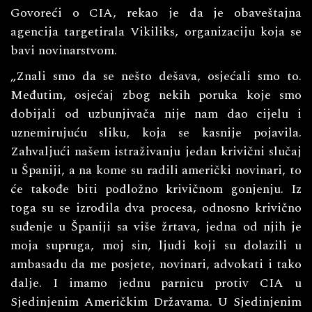
Govoreći o CIA, rekao je da je obaveštajna
agencija targetirala Vikiliks, organizaciju koja se
bavi novinarstvom.
„Znali smo da se nešto dešava, osjećali smo to.
Međutim, osjećaj zbog nekih poruka koje smo
dobijali od uzbunjivača nije nam dao cijelu i
uznemirujuću sliku, koja se kasnije pojavila.
Zahvaljući našem istraživanju jedan krivični slučaj
u Španiji, a na kome su radili američki novinari, to
će takođe biti podložno krivičnom gonjenju. Iz
toga su se izrodila dva procesa, odnosno krivično
suđenje u Španiji sa više žrtava, jedna od njih je
moja supruga, moj sin, ljudi koji su dolazili u
ambasadu da me posjete, novinari, advokati i tako
dalje. I imamo jednu parnicu protiv CIA u
Sjedinjenim Američkim Državama. U Sjedinjenim